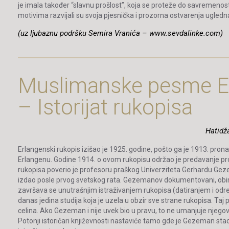
je imala također “slavnu prošlost”, koja se proteže do savremenosti: g
motivima razvijali su svoja pjesnička i prozorna ostvarenja ugle
(uz ljubaznu podršku Semira Vranića – www.sevdalinke.com)
Muslimanske pesme Er
– Istorijat rukopisa
Hatidž
Erlangenski rukopis izišao je 1925. godine, pošto ga je 1913. pro
Erlangenu. Godine 1914. o ovom rukopisu održao je predavanje profe
rukopisa poverio je profesoru praškog Univerziteta Gerhardu Gez
izdao posle prvog svetskog rata. Gezemanov dokumentovani, obimni
završava se unutrašnjim istraživanjem rukopisa (datiranjem i odre
danas jedina studija koja je uzela u obzir sve strane rukopisa. Taj
celina. Ako Gezeman i nije uvek bio u pravu, to ne umanjuje njegovu
Potonji istoričari književnosti nastaviće tamo gde je Gezeman sta