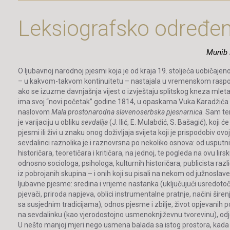
Leksiografsko određen
Munib 
O ljubavnoj narodnoj pjesmi koja je od kraja 19. stoljeća uobiča
– u kakvom-takvom kontinuitetu – nastajala u vremenskom raspo
ako se izuzme davnjašnja vijest o izvještaju splitskog kneza mleta
ima svoj “novi početak” godine 1814, u opaskama Vuka Karadžića u
naslovom
Mala prostonarodna slavenoserbska pjesnarnica
. Sam t
je varijaciju u obliku
sevdalija
(J. Ilić, E. Mulabdić, S. Bašagić), koji 
pjesmi ili živi u znaku onog doživljaja svijeta koji je prispodobiv ov
sevdalinci raznolika je i raznovrsna po nekoliko osnova: od usputni
historičara, teoretičara i kritičara, na jednoj, te pogleda na ovu l
odnosno sociologa, psihologa, kulturnih historičara, publicista razli
iz pobrojanih skupina – i onih koji su pisali na nekom od južnoslavens
ljubavne pjesme: sredina i vrijeme nastanka (uključujući usredotoč
pjevači, priroda napjeva, oblici instrumentalne pratnje, načini šire
sa susjednim tradicijama), odnos pjesme i zbilje, život opjevanih po
na sevdalinku (kao vjerodostojno usmenoknjiževnu tvorevinu), odjeci
U nešto manjoj mjeri nego usmena balada sa istog prostora, kada je ri