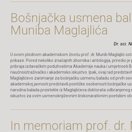
Bošnjačka usmena bala
Muniba Maglajlića
Dr. sci. 
U svom plodnom akademskom životu prof. dr. Munib Maglajlić ostavi
prikaze. Pored nekoliko značajnih zbornika i antologija, priredio je
pribraja izdavačkim poduhvatima Akademije nauka i umjetnosti Bos
naučnoistraživačko i akademsko iskustvo. Ipak, ovaj rad predstavi
Maglajlićevo zanimanje za bošnjačku usmenu baladu od prvih osvrta
akademskoj javnosti predstavili poetičke osobenosti bošnjačke 
narodna balada proistekle iz Maglajlićeva doktorata odbranjenog n
iskustvo za ovim usmenoknjiževnim lirskonarativnim poetskim ob
In memoriam prof. dr.