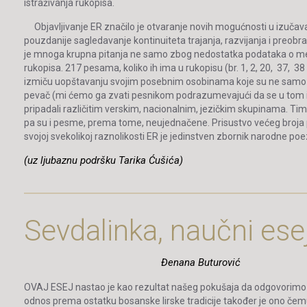
istraživanja rukopisa.
Objavljivanje ER značilo je otvaranje novih mogućnosti u izučavan
pouzdanije sagledavanje kontinuiteta trajanja, razvijanja i preobr
je mnoga krupna pitanja ne samo zbog nedostatka podataka o me
rukopisa. 217 pesama, koliko ih ima u rukopisu (br. 1, 2, 20, 37, 3
izmiču uopštavanju svojim posebnim osobinama koje su ne samo ra
pevač (mi ćemo ga zvati pesnikom podrazumevajući da se u tom ime
pripadali različitim verskim, nacionalnim, jezičkim skupinama. Tim
pa su i pesme, prema tome, neujednačene. Prisustvo većeg broja pe
svojoj svekolikoj raznolikosti ER je jedinstven zbornik narodne poez
(uz ljubaznu podršku Tarika Ćušića)
Sevdalinka, naučni ese
Đenana Buturović
OVAJ ESEJ nastao je kao rezultat našeg pokušaja da odgovorimo na
odnos prema ostatku bosanske lirske tradicije također je ono čemu 