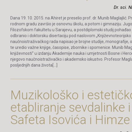
Dr. sci. 
Dana 19. 10. 2015. na Ahiret je preselio prof. dr. Munib Maglajlić. 
rodnom gradu završio je osnovnu školu, a potom i gimnaziju. Jugosl
Filozofskom fakultetu u Sarajevu, a postdiplomski studij pohađao 
odbranio i doktorsku disertaciju pod naslovom „Književnoteorij
naučnoistraživačkog rada napisao je brojne studije, monografije, o
te uredio važne knjige, časopise, zbornike i spomenice. Munib Magl
književnosti” u izdanju Akademije nauka i umjetnosti Bosne i Herce
njegovo naučnoistraživačko i akademsko iskustvo. Profesor Maglaj
posljednjih dana života[…]
Muzikološko i estetič
etabliranje sevdalinke 
Safeta Isovića i Himze