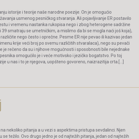
ju istorije i teorije naše narodne poezije. On je omogućio
ažavanja usmenog pesničkog stvaranja. Ali pojavljivanje ER postavilo
stu i vremenu nastanka rukopisa nego i zbog heterogene sadržine
8 i 39 smatraju se umetničkim, a mislimo da bi se mogla naći još koja),
zličite nego često i oprečne. Pesme ER nije pevao ili kazivao jedan
nu krije veći broj po svemu različitih stvaralaca), nego su pevači
e je rečeno da su i njihove mogućnosti i sposobnosti bile nejednake
snika omogućilo je i veće motivsko i jezičko bogatstvo. Po toj
ije u nas i to je njegova, uopšteno govoreno, naizrazitija crta.[…]
j
 nekoliko pitanja a u vezi s aspektima pristupa sevdalinci. Njen
se težilo. Ovo drugo jedno je od najtežih pitanja, jedan od najtežih