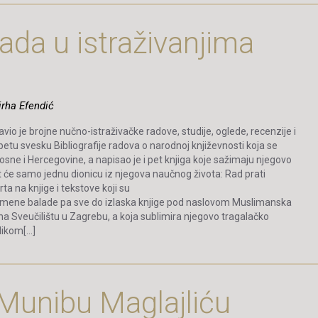
da u istraživanjima
Nirha Efendić
o je brojne nučno-istraživačke radove, studije, oglede, recenzije i
 petu svesku Bibliografije radova o narodnoj književnosti koja se
ne i Hercegovine, a napisao je i pet knjiga koje sažimaju njegovo
t će samo jednu dionicu iz njegova naučnog života: Rad prati
 na knjige i tekstove koji su
usmene balade pa sve do izlaska knjige pod naslovom Muslimanska
a Sveučilištu u Zagrebu, a koja sublimira njegovo tragalačko
likom[…]
 Munibu Maglajliću