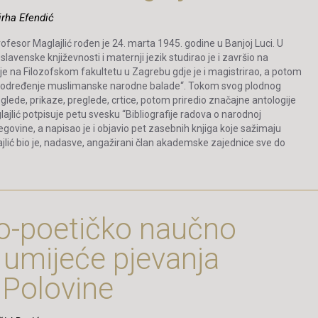
Nirha Efendić
Profesor Maglajlić rođen je 24. marta 1945. godine u Banjoj Luci. U
avenske književnosti i maternji jezik studirao je i završio na
je na Filozofskom fakultetu u Zagrebu gdje je i magistrirao, a potom
sko određenje muslimanske narodne balade“. Tokom svog plodnog
glede, prikaze, preglede, crtice, potom priredio značajne antologije
ajlić potpisuje petu svesku “Bibliografije radova o narodnoj
govine, a napisao je i objavio pet zasebnih knjiga koje sažimaju
lić bio je, nadasve, angažirani član akademske zajednice sve do
ko-poetičko naučno
i umijeće pjevanja
 Polovine