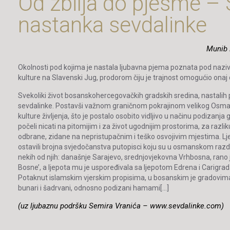
Od zbilja do pjesme – 
nastanka sevdalinke
Munib 
Okolnosti pod kojima je nastala ljubavna pjema poznata pod nazi
kulture na Slavenski Jug, prodorom čiju je trajnost omogućio onaj 
Svekoliki život bosanskohercegovačkih gradskih sredina, nastali
sevdalinke. Postavši važnom graničnom pokrajinom velikog Osmans
kulture življenja, što je postalo osobito vidljivo u načinu podizanja
počeli nicati na pitomijim i za život ugodnijim prostorima, za razli
odbrane, zidane na nepristupačnim i teško osvojivim mjestima. Lj
ostavili brojna svjedočanstva putopisci koju su u osmanskom razd
nekih od njih: današnje Sarajevo, srednjovjekovna Vrhbosna, rano je 
Bosne’,
a ljepota mu je uspoređivala sa ljepotom Edrena i Carigrada
Potaknut islamskim vjerskim propisima, u bosanskim je gradovima 
bunari i šadrvani, odnosno podizani hamami[…]
(uz ljubaznu podršku Semira Vranića – www.sevdalinke.com)