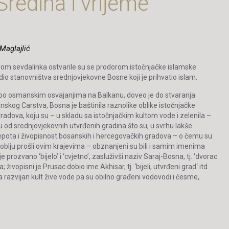
Sredina i vrijeme
Maglajlić
vom sevdalinka ostvarile su se prodorom istočnjačke islamske
dio stanovništva srednjovjekovne Bosne koji je prihvatio islam.
h po osmanskim osvajanjima na Balkanu, doveo je do stvaranja
kog Carstva, Bosna je baštinila raznolike oblike istočnjačke
 gradova, koju su – u skladu sa istočnjačkim kultom vode i zelenila –
ku od srednjovjekovnih utvrđenih gradina što su, u svrhu lakše
epota i živopisnost bosanskih i hercegovačkih gradova – o čemu su
oblju prošli ovim krajevima – obznanjeni su bili i samim imenima
prozvano ‘bijelo’ i ‘cvjetno’,
zasluživši naziv Saraj-Bosna, tj.
‘dvorac
; živopisni je Prusac dobio ime Akhisar, tj.
‘bijeli, utvr
đeni grad
‘
itd.
razvijan kult žive vode pa su obilno građeni vodovodi i česme,