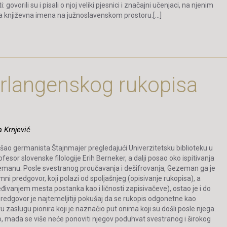
ovorili su i pisali o njoj veliki pjesnici i značajni učenjaci, na njenim
dna književna imena na južnoslavenskom prostoru.[…]
langenskog rukopisa
a Krnjević
našao germanista Štajnmajer pregledajući Univerzitetsku biblioteku u
sor slovenske filologije Erih Berneker, a dalji posao oko ispitivanja
emanu. Posle svestranog proučavanja i dešifrovanja, Gezeman ga je
 predgovor, koji polazi od spoljašnjeg (opisivanje rukopisa), a
đivanjem mesta postanka kao i ličnosti zapisivačeve), ostao je i do
 predgovor je najtemeljitiji pokušaj da se rukopis odgonetne kao
 zaslugu pionira koji je naznačio put onima koji su došli posle njega.
o, mada se više neće ponoviti njegov poduhvat svestranog i širokog