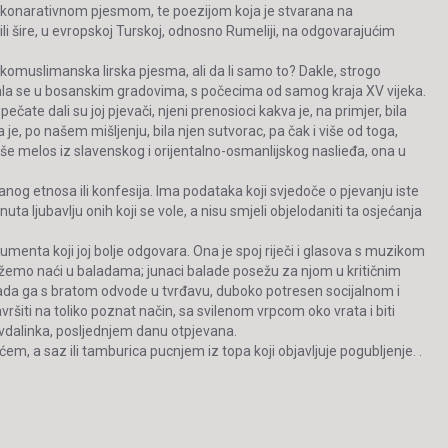
irskonarativnom pjesmom, te poezijom koja je stvarana na
i šire, u evropskoj Turskoj, odnosno Rumeliji, na odgovarajućim
omuslimanska lirska pjesma, ali da li samo to? Dakle, strogo
zvijala se u bosanskim gradovima, s počecima od samog kraja XV vijeka.
čate dali su joj pjevači, njeni prenosioci kakva je, na primjer, bila
je, po našem mišljenju, bila njen sutvorac, pa čak i više od toga,
še melos iz slavenskog i orijentalno-osmanlijskog naslieđa, ona u
og etnosa ili konfesija. Ima podataka koji svjedoče o pjevanju iste
nuta ljubavlju onih koji se vole, a nisu smjeli objelodaniti ta osjećanja
umenta koji joj bolje odgovara. Ona je spoj riječi i glasova s muzikom
e možemo naći u baladama; junaci balade posežu za njom u kritičnim
 kada ga s bratom odvode u tvrđavu, duboko potresen socijalnom i
vršiti na toliko poznat način, sa svilenom vrpcom oko vrata i biti
 sevdalinka, posljednjem danu otpjevana.
m, a saz ili tamburica pucnjem iz topa koji objavljuje pogubljenje. .