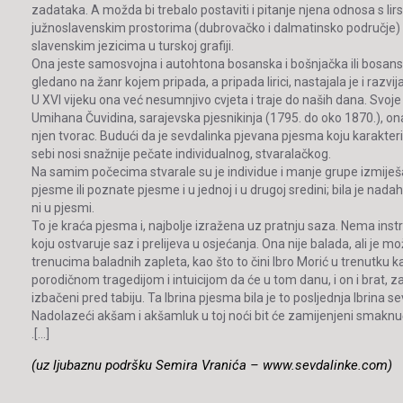
zadataka. A možda bi trebalo postaviti i pitanje njena odnosa s l
južnoslavenskim prostorima (dubrovačko i dalmatinsko područje) il
slavenskim jezicima u turskoj grafiji.
Ona jeste samosvojna i autohtona bosanska i bošnjačka ili bosansk
gledano na žanr kojem pripada, a pripada lirici, nastajala je i ra
U XVI vijeku ona već nesumnjivo cvjeta i traje do naših dana. Svoje pe
Umihana Čuvidina, sarajevska pjesnikinja (1795. do oko 1870.), ona 
njen tvorac. Budući da je sevdalinka pjevana pjesma koju karakteri
sebi nosi snažnije pečate individualnog, stvaralačkog.
Na samim počecima stvarale su je individue i manje grupe izmiješan
pjesme ili poznate pjesme i u jednoj i u drugoj sredini; bila je nadah
ni u pjesmi.
To je kraća pjesma i, najbolje izražena uz pratnju saza. Nema instr
koju ostvaruje saz i prelijeva u osjećanja. Ona nije balada, ali j
trenucima baladnih zapleta, kao što to čini Ibro Morić u trenutku
porodičnom tragedijom i intuicijom da će u tom danu, i on i brat, za
izbačeni pred tabiju. Ta Ibrina pjesma bila je to posljednja Ibrina
Nadolazeći akšam i akšamluk u toj noći bit će zamijenjeni smaknuće
.[…]
(uz ljubaznu podršku Semira Vranića – www.sevdalinke.com)