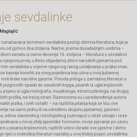
je sevdalinke
Maglajlić
jeno označavana terminom
sevdalinka
postoji obimna literatura, koje je
nu od gotovo dva stoljeća. Naime, prema dosadašnjim uvidima –
čkom senatu iz osme decenije 16. stoljeća – literatura o sevdalinci
 njegovoj prvoj, u Beču objavljenoj zbirci narodnih pjesama pod
ermin
sevdalinka
u vrijeme njegovog ranog ustaljivanja u praksi imao
će se kasnije koristiti za onog pojedinca koji uživa u ovoj ljubavnoj
oj vrsti lirske narodne pjesme. Priroda priloga u zamašnoj literaturi o
h jezgrovitih opaski do zasebnih knjiga, pisanih iz ugla književnih
irsku pojavu iz ugla melografa, muzikologa, etnomuzikologa, na drugoj,
čitih profila, na trećoj strani. Raznovrsna su i usredsređenja autora
kih jezika, i onih ostalih – na različita pitanja koja se tiču ove
enje na samo jednu ili na određenu skupinu pjesama), pjesnici i
nja, odnos slavenskog i istočnjačkog (uzimajući u obzir uticaje i veze
jedinaca u novoj zbilji pjesničke tvorevine, novije pjevanje po uzoru
 u pisanoj književnosti, različiti vidovi obrade ove pjesme i slično.
ječ o svekolikoj literaturi nastaloj u ovoj lirskoj pojavi, sevdalinka