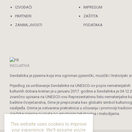
IZVOĐAČI
IMPRESUM
PARTNERI
ZAŠTITA
ZANIMLJIVOSTI
PODATAKA
INICIJATIVA
Sevdalinka je pjesma koja ima ogroman pjesnički, muzički i historijski z
Prijedlog za uvrštavanje Sevdalinke na UNESCO-ov popis nematerijalnih
kulturnih dobara kreiran je u januaru 2017. godine a Sevdalinka je 04.12.
zvanično upisana na UNESCO-ovu Reprezentativnu listu nematerijalne ku
baštine čovječanstva, čime je prepoznata kao globalni simbol kulturnog
naslijeđa. Ovime je ostvarena prekretnica u očuvanju i promociji tradicio
gradske pjesme poznate po emotivnim tekstovima i melodijama.
This website uses cookies to improve
your experience. We'll assume you're