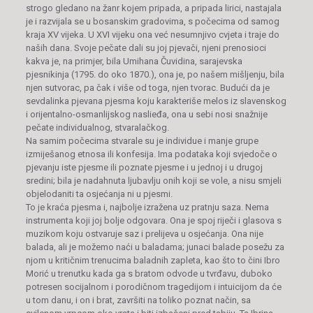
strogo gledano na žanr kojem pripada, a pripada lirici, nastajala
je i razvijala se u bosanskim gradovima, s počecima od samog
kraja XV vijeka. U XVI vijeku ona već nesumnjivo cvjeta i traje do
naših dana. Svoje pečate dali su joj pjevači, njeni prenosioci
kakva je, na primjer, bila Umihana Čuvidina, sarajevska
pjesnikinja (1795. do oko 1870.), ona je, po našem mišljenju, bila
njen sutvorac, pa čak i više od toga, njen tvorac. Budući da je
sevdalinka pjevana pjesma koju karakteriše melos iz slavenskog
i orijentalno-osmanlijskog naslieđa, ona u sebi nosi snažnije
pečate individualnog, stvaralačkog.
Na samim počecima stvarale su je individue i manje grupe
izmiješanog etnosa ili konfesija. Ima podataka koji svjedoče o
pjevanju iste pjesme ili poznate pjesme i u jednoj i u drugoj
sredini; bila je nadahnuta ljubavlju onih koji se vole, a nisu smjeli
objelodaniti ta osjećanja ni u pjesmi.
To je kraća pjesma i, najbolje izražena uz pratnju saza. Nema
instrumenta koji joj bolje odgovara. Ona je spoj riječi i glasova s
muzikom koju ostvaruje saz i prelijeva u osjećanja. Ona nije
balada, ali je možemo naći u baladama; junaci balade posežu za
njom u kritičnim trenucima baladnih zapleta, kao što to čini Ibro
Morić u trenutku kada ga s bratom odvode u tvrđavu, duboko
potresen socijalnom i porodičnom tragedijom i intuicijom da će
u tom danu, i on i brat, završiti na toliko poznat način, sa