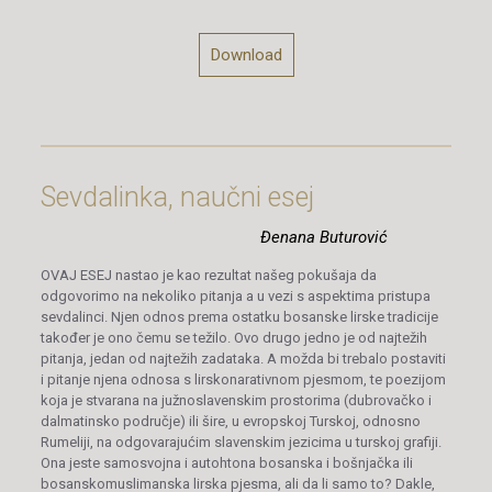
Download
Sevdalinka, naučni esej
Đenana Buturović
OVAJ ESEJ nastao je kao rezultat našeg pokušaja da
odgovorimo na nekoliko pitanja a u vezi s aspektima pristupa
sevdalinci. Njen odnos prema ostatku bosanske lirske tradicije
također je ono čemu se težilo. Ovo drugo jedno je od najtežih
pitanja, jedan od najtežih zadataka. A možda bi trebalo postaviti
i pitanje njena odnosa s lirskonarativnom pjesmom, te poezijom
koja je stvarana na južnoslavenskim prostorima (dubrovačko i
dalmatinsko područje) ili šire, u evropskoj Turskoj, odnosno
Rumeliji, na odgovarajućim slavenskim jezicima u turskoj grafiji.
Ona jeste samosvojna i autohtona bosanska i bošnjačka ili
bosanskomuslimanska lirska pjesma, ali da li samo to? Dakle,