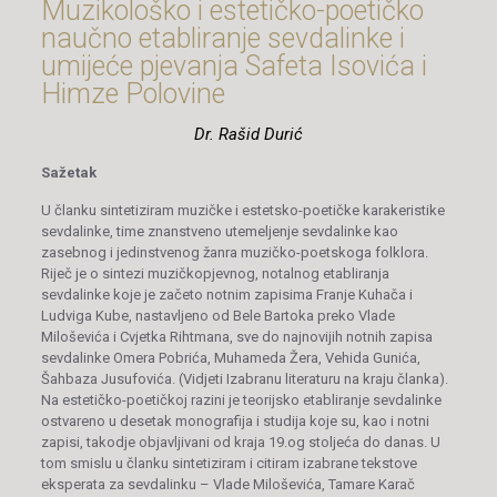
Muzikološko i estetičko-poetičko
naučno etabliranje sevdalinke i
umijeće pjevanja Safeta Isovića i
Himze Polovine
Dr. Rašid Durić
Sažetak
U članku sintetiziram muzičke i estetsko-poetičke karakeristike
sevdalinke, time znanstveno utemeljenje sevdalinke kao
zasebnog i jedinstvenog žanra muzičko-poetskoga folklora.
Riječ je o sintezi muzičkopjevnog, notalnog etabliranja
sevdalinke koje je začeto notnim zapisima Franje Kuhača i
Ludviga Kube, nastavljeno od Bele Bartoka preko Vlade
Miloševića i Cvjetka Rihtmana, sve do najnovijih notnih zapisa
sevdalinke Omera Pobrića, Muhameda Žera, Vehida Gunića,
Šahbaza Jusufovića. (Vidjeti Izabranu literaturu na kraju članka).
Na estetičko-poetičkoj razini je teorijsko etabliranje sevdalinke
ostvareno u desetak monografija i studija koje su, kao i notni
zapisi, takodje objavljivani od kraja 19.og stoljeća do danas. U
tom smislu u članku sintetiziram i citiram izabrane tekstove
eksperata za sevdalinku – Vlade Miloševića, Tamare Karač