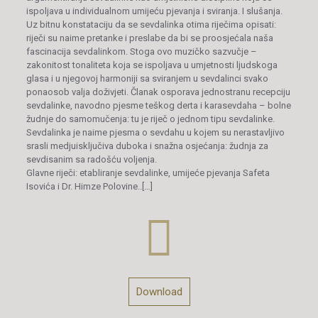
ispoljava u individualnom umijeću pjevanja i sviranja. I slušanja.
Uz bitnu konstataciju da se sevdalinka otima riječima opisati:
riječi su naime pretanke i preslabe da bi se proosjećala naša
fascinacija sevdalinkom. Stoga ovo muzičko sazvučje –
zakonitost tonaliteta koja se ispoljava u umjetnosti ljudskoga
glasa i u njegovoj harmoniji sa sviranjem u sevdalinci svako
ponaosob valja doživjeti. Članak osporava jednostranu recepciju
sevdalinke, navodno pjesme teškog derta i karasevdaha – bolne
žudnje do samomučenja: tu je riječ o jednom tipu sevdalinke.
Sevdalinka je naime pjesma o sevdahu u kojem su nerastavljivo
srasli medjuisključiva duboka i snažna osjećanja: žudnja za
sevdisanim sa radošću voljenja.
Glavne riječi: etabliranje sevdalinke, umijeće pjevanja Safeta
Isovića i Dr. Himze Polovine..[…]
Download