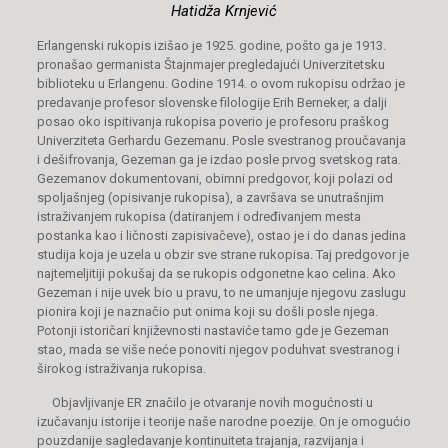
Hatidža Krnjević
Erlangenski rukopis izišao je 1925. godine, pošto ga je 1913.
pronašao germanista Štajnmajer pregledajući Univerzitetsku
biblioteku u Erlangenu. Godine 1914. o ovom rukopisu održao je
predavanje profesor slovenske filologije Erih Berneker, a dalji
posao oko ispitivanja rukopisa poverio je profesoru praškog
Univerziteta Gerhardu Gezemanu. Posle svestranog proučavanja
i dešifrovanja, Gezeman ga je izdao posle prvog svetskog rata.
Gezemanov dokumentovani, obimni predgovor, koji polazi od
spoljašnjeg (opisivanje rukopisa), a završava se unutrašnjim
istraživanjem rukopisa (datiranjem i određivanjem mesta
postanka kao i ličnosti zapisivačeve), ostao je i do danas jedina
studija koja je uzela u obzir sve strane rukopisa. Taj predgovor je
najtemeljitiji pokušaj da se rukopis odgonetne kao celina. Ako
Gezeman i nije uvek bio u pravu, to ne umanjuje njegovu zaslugu
pionira koji je naznačio put onima koji su došli posle njega.
Potonji istoričari književnosti nastaviće tamo gde je Gezeman
stao, mada se više neće ponoviti njegov poduhvat svestranog i
širokog istraživanja rukopisa.
Objavljivanje ER značilo je otvaranje novih mogućnosti u
izučavanju istorije i teorije naše narodne poezije. On je omogućio
pouzdanije sagledavanje kontinuiteta trajanja, razvijanja i