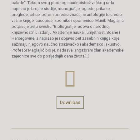
balade“. Tokom svog plodnog naučnoistraživačkog rada
napisao je brojne studije, monografije, oglede, prikaze,
preglede, crtice, potom priredio značajne antologije te uredio
važne knjige, časopise, zbornike i spomenice. Munib Maglajlić
potpisuje petu svesku “Bibliografije radova o narodnoj
književnosti” u izdanju Akademije nauka i umjetnosti Bosne i
Hercegovine, a napisao je i objavio pet zasebnih knjiga koje
sažimaju njegovo naučnoistraživačko i akademsko iskustvo.
Profesor Maglajlić bio je, nadasve, angažirani član akademske
zajednice sve do posljednjih dana života[…]
Download