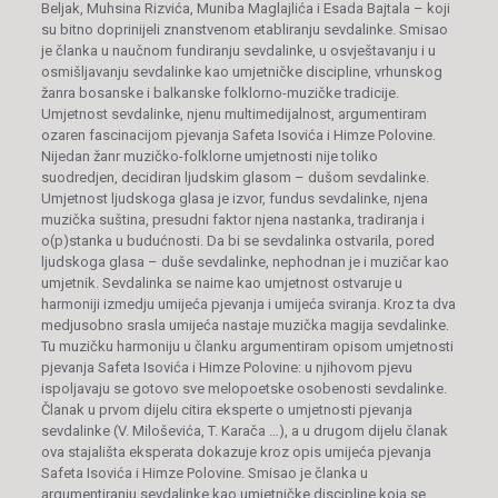
Beljak, Muhsina Rizvića, Muniba Maglajlića i Esada Bajtala – koji
su bitno doprinijeli znanstvenom etabliranju sevdalinke. Smisao
je članka u naučnom fundiranju sevdalinke, u osvještavanju i u
osmišljavanju sevdalinke kao umjetničke discipline, vrhunskog
žanra bosanske i balkanske folklorno-muzičke tradicije.
Umjetnost sevdalinke, njenu multimedijalnost, argumentiram
ozaren fascinacijom pjevanja Safeta Isovića i Himze Polovine.
Nijedan žanr muzičko-folklorne umjetnosti nije toliko
suodredjen, decidiran ljudskim glasom – dušom sevdalinke.
Umjetnost ljudskoga glasa je izvor, fundus sevdalinke, njena
muzička suština, presudni faktor njena nastanka, tradiranja i
o(p)stanka u budućnosti. Da bi se sevdalinka ostvarila, pored
ljudskoga glasa – duše sevdalinke, nephodnan je i muzičar kao
umjetnik. Sevdalinka se naime kao umjetnost ostvaruje u
harmoniji izmedju umijeća pjevanja i umijeća sviranja. Kroz ta dva
medjusobno srasla umijeća nastaje muzička magija sevdalinke.
Tu muzičku harmoniju u članku argumentiram opisom umjetnosti
pjevanja Safeta Isovića i Himze Polovine: u njihovom pjevu
ispoljavaju se gotovo sve melopoetske osobenosti sevdalinke.
Članak u prvom dijelu citira eksperte o umjetnosti pjevanja
sevdalinke (V. Miloševića, T. Karača …), a u drugom dijelu članak
ova stajališta eksperata dokazuje kroz opis umijeća pjevanja
Safeta Isovića i Himze Polovine. Smisao je članka u
argumentiranju sevdalinke kao umjetničke discipline koja se