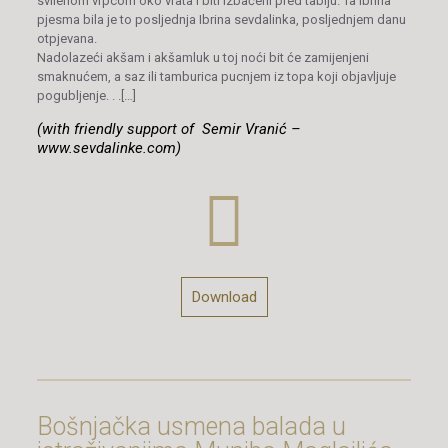
svilenom vrpcom oko vrata i biti izbačeni pred tabiju. Ta Ibrina
pjesma bila je to posljednja Ibrina sevdalinka, posljednjem danu
otpjevana.
Nadolazeći akšam i akšamluk u toj noći bit će zamijenjeni
smaknućem, a saz ili tamburica pucnjem iz topa koji objavljuje
pogubljenje. . .[…]
(with friendly support of Semir Vranić –
www.sevdalinke.com)
Download
Bošnjačka usmena balada u