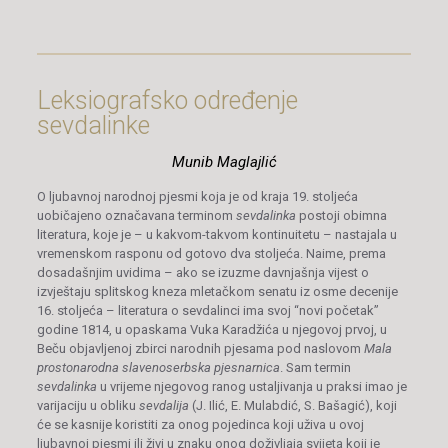
Leksiografsko određenje
sevdalinke
Munib Maglajlić
O ljubavnoj narodnoj pjesmi koja je od kraja 19. stoljeća
uobičajeno označavana terminom
sevdalinka
postoji obimna
literatura, koje je – u kakvom-takvom kontinuitetu – nastajala u
vremenskom rasponu od gotovo dva stoljeća. Naime, prema
dosadašnjim uvidima – ako se izuzme davnjašnja vijest o
izvještaju splitskog kneza mletačkom senatu iz osme decenije
16. stoljeća – literatura o sevdalinci ima svoj “novi početak”
godine 1814, u opaskama Vuka Karadžića u njegovoj prvoj, u
Beču objavljenoj zbirci narodnih pjesama pod naslovom
Mala
prostonarodna slavenoserbska pjesnarnica
. Sam termin
sevdalinka
u vrijeme njegovog ranog ustaljivanja u praksi imao je
varijaciju u obliku
sevdalija
(J. Ilić, E. Mulabdić, S. Bašagić), koji
će se kasnije koristiti za onog pojedinca koji uživa u ovoj
ljubavnoj pjesmi ili živi u znaku onog doživljaja svijeta koji je