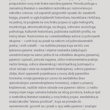
prispodobiv ovoj vrsti lirske narodne pjesme. Priroda priloga u
zamašnoj literaturi o sevdalinci raznolika je i raznovrsna po
nekoliko osnova: od usputnih jezgrovitih opaski do zasebnih
knjiga, pisanih iz ugla književnih historičara, teoretičara i kritičara,
na jednoj, te pogleda na ovu lirsku pojavu iz ugla melografa,
muzikologa, etnomuzikologa, na drugoj, odnosno sociologa,
psihologa, kulturnih historičara, publicista različitih profila, na
trećoj strani. Raznovrsna su i usredsređenja autora iz pobrojanih
skupina – i onih koji su pisali na nekom od južnoslavenskih
jezika, i onih ostalih – na različita pitanja koja se tiču ove
ljubavne pjesme: sredina i vrijeme nastanka (uključujući
usredotočenje na samo jednu ili na određenu skupinu pjesama),
pjesnici i pjevači, priroda napjeva, oblici instrumentalne pratnje,
načini širenja, odnos slavenskog i istočnjačkog (uzimajući u
obzir uticaje i veze sa susjednim tradicijama), odnos pjesme i
zbilje, život opjevanih pojedinaca u novoj zbilji pjesničke
tvorevine, novije pjevanje po uzoru na sevdalinku (kao
vjerodostojno usmenoknjiževnu tvorevinu), odjeci u pisanoj
književnosti, različiti vidovi obrade ove pjesme i slično. U nešto
manjoj mjeri nego usmena balada sa istog prostora, kada je riječ
o svekolikoj literaturi nastaloj u ovoj lirskoj pojavi, sevdalinka je
imala također “slavnu prošlost”, koja se proteže do
savremenosti: govorili su i pisali o njoj veliki pjesnici i značajni