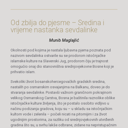
Od zbilja do pjesme – Sredina i
vrijeme nastanka sevdalinke
Munib Maglajlić
Okolnosti pod kojima je nastala ljubavna pjema poznata pod
nazivom sevdalinka ostvarile su se prodorom istočnjačke
islamske kulture na Slavenski Jug, prodorom čiju je trajnost
omogućio onaj dio stanovništva srednjovjekovne Bosne koji je
prihvatio islam.
Svekoliki život bosanskohercegovačkih gradskih sredina,
nastalih po osmanskim osvajanjima na Balkanu, doveo je do
stvaranja sevdalinke. Postavši važnom graničnom pokrajinom
velikog Osmanskog Carstva, Bosna je baštinila raznolike oblike
istočnjačke kulture življenja, što je postalo osobito vidljivo u
načinu podizanja gradova, koju su – u skladu sa istočnjačkim
kultom vode i zelenila – počeli nicati na pitomijim i za život
ugodnijim prostorima, za razliku od srednjovjekovnih utvrđenih
gradina što su, u svrhu lakše odbrane, zidane na nepristupačnim