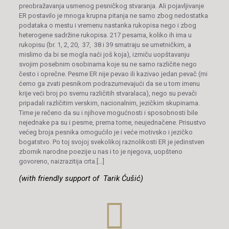
preobražavanja usmenog pesničkog stvaranja. Ali pojavljivanje
ER postavilo je mnoga krupna pitanja ne samo zbog nedostatka
podataka o mestu i vremenu nastanka rukopisa nego i zbog
heterogene sadržine rukopisa. 217 pesama, koliko ih ima u
rukopisu (br. 1, 2, 20, 37, 38 i 39 smatraju se umetničkim, a
mislimo da bi se mogla naći još koja), izmiču uopštavanju
svojim posebnim osobinama koje su ne samo različite nego
često i oprečne. Pesme ER nije pevao ili kazivao jedan pevač (mi
ćemo ga zvati pesnikom podrazumevajući da se u tom imenu
krije veći broj po svemu različitih stvaralaca), nego su pevači
pripadali različitim verskim, nacionalnim, jezičkim skupinama.
Time je rečeno da su i njihove mogućnosti i sposobnosti bile
nejednake pa su i pesme, prema tome, neujednačene. Prisustvo
većeg broja pesnika omogućilo je i veće motivsko i jezičko
bogatstvo. Po toj svojoj svekolikoj raznolikosti ER je jedinstven
zbornik narodne poezije u nas i to je njegova, uopšteno
govoreno, naizrazitija crta.[…]
(with friendly support of Tarik Ćušić)