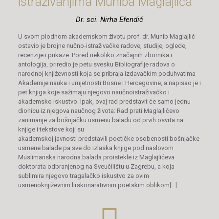
istraživanjima Muniba Maglajlića
Dr. sci. Nirha Efendić
U svom plodnom akademskom životu prof. dr. Munib Maglajlić
ostavio je brojne nučno-istraživačke radove, studije, oglede,
recenzije i prikaze. Pored nekoliko značajnih zbornika i
antologija, priredio je petu svesku Bibliografije radova o
narodnoj književnosti koja se pribraja izdavačkim poduhvatima
Akademije nauka i umjetnosti Bosne i Hercegovine, a napisao je i
pet knjiga koje sažimaju njegovo naučnoistraživačko i
akademsko iskustvo. Ipak, ovaj rad predstavit će samo jednu
dionicu iz njegova naučnog života: Rad prati Maglajlićevo
zanimanje za bošnjačku usmenu baladu od prvih osvrta na
knjige i tekstove koji su
akademskoj javnosti predstavili poetičke osobenosti bošnjačke
usmene balade pa sve do izlaska knjige pod naslovom
Muslimanska narodna balada proistekle iz Maglajlićeva
doktorata odbranjenog na Sveučilištu u Zagrebu, a koja
sublimira njegovo tragalačko iskustvo za ovim
usmenoknjiževnim lirskonarativnim poetskim oblikom[…]