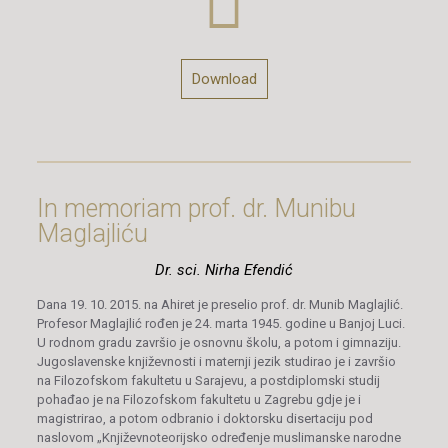
Download
In memoriam prof. dr. Munibu
Maglajliću
Dr. sci. Nirha Efendić
Dana 19. 10. 2015. na Ahiret je preselio prof. dr. Munib Maglajlić.
Profesor Maglajlić rođen je 24. marta 1945. godine u Banjoj Luci.
U rodnom gradu završio je osnovnu školu, a potom i gimnaziju.
Jugoslavenske književnosti i maternji jezik studirao je i završio
na Filozofskom fakultetu u Sarajevu, a postdiplomski studij
pohađao je na Filozofskom fakultetu u Zagrebu gdje je i
magistrirao, a potom odbranio i doktorsku disertaciju pod
naslovom „Književnoteorijsko određenje muslimanske narodne