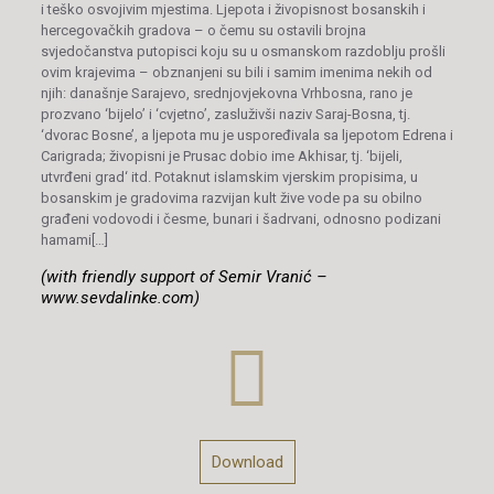
i teško osvojivim mjestima. Ljepota i živopisnost bosanskih i
hercegovačkih gradova – o čemu su ostavili brojna
svjedočanstva putopisci koju su u osmanskom razdoblju prošli
ovim krajevima – obznanjeni su bili i samim imenima nekih od
njih: današnje Sarajevo, srednjovjekovna Vrhbosna, rano je
prozvano ‘bijelo’ i ‘cvjetno’,
zasluživši naziv Saraj-Bosna, tj.
‘dvorac Bosne’,
a ljepota mu je uspoređivala sa ljepotom Edrena i
Carigrada; živopisni je Prusac dobio ime Akhisar, tj.
‘bijeli,
utvr
đeni grad
‘
itd. Potaknut islamskim vjerskim propisima, u
bosanskim je gradovima razvijan kult žive vode pa su obilno
građeni vodovodi i česme, bunari i šadrvani, odnosno podizani
hamami[…]
(with friendly support of Semir Vranić –
www.sevdalinke.com)
Download