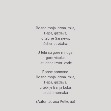
Bosno moja, divna, mila,
l’jepa, gizdava,
u tebi je Sarajevo,
šeher sevdaha.
U tebi su gore mnoge,
gore visoke,
i studene izvor-vode,
Bosne ponosne.
Bosno moja, divna, mila,
l’jepa, gizdava,
u tebi je Banja Luka,
uzdah momaka.
(Autor: Jovica Petković)