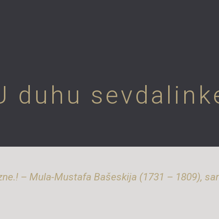
U duhu sevdalink
zne.! – Mula-Mustafa Bašeskija (1731 – 1809), sar