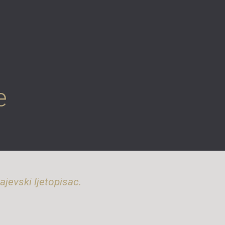
e
ajevski ljetopisac.