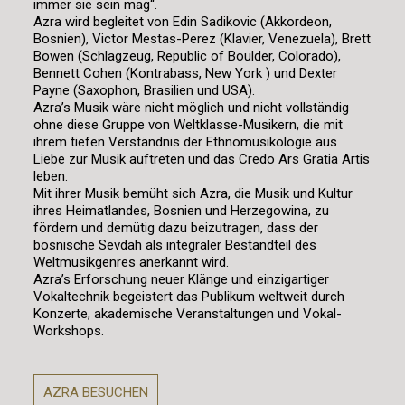
immer sie sein mag“.
Azra wird begleitet von Edin Sadikovic (Akkordeon,
Bosnien), Victor Mestas-Perez (Klavier, Venezuela), Brett
Bowen (Schlagzeug, Republic of Boulder, Colorado),
Bennett Cohen (Kontrabass, New York ) und Dexter
Payne (Saxophon, Brasilien und USA).
Azra’s Musik wäre nicht möglich und nicht vollständig
ohne diese Gruppe von Weltklasse-Musikern, die mit
ihrem tiefen Verständnis der Ethnomusikologie aus
Liebe zur Musik auftreten und das Credo Ars Gratia Artis
leben.
Mit ihrer Musik bemüht sich Azra, die Musik und Kultur
ihres Heimatlandes, Bosnien und Herzegowina, zu
fördern und demütig dazu beizutragen, dass der
bosnische Sevdah als integraler Bestandteil des
Weltmusikgenres anerkannt wird.
Azra’s Erforschung neuer Klänge und einzigartiger
Vokaltechnik begeistert das Publikum weltweit durch
Konzerte, akademische Veranstaltungen und Vokal-
Workshops.
AZRA BESUCHEN