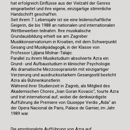
hat erfolgreich Einflüsse aus der Vielzahl der Genres
eingearbeitet und ihre eigene, einzigartige stimmliche
Handschrift geschaffen.
Seit ihrem 7. Lebensjahr ist sie eine leidenschaftliche
Geigerin, die bis 1988 an nationalen und internationalen
Wettbewerben teilnahm. Ihre musikalische
Grundausbildung erhielt sie am Zagreber
Musikkonservatorium in Kroatien, mit dem Schwerpunkt
Gesang und Musikpädagogik, in der Klasse von
Professor Ljiljana Molnar-Talajic.
Parallel zu ihrem Musikstudium absolvierte Azra ein
Grund- und Aufbaustudium in klinischer Psychologie.
Als dramatische Mezzosopranistin mit einzigartiger
Verzierung und ausdrucksstarkem Gesangsstil besticht
Azra als Bühnenkünstlerin.
Während ihrer Studienzeit in Zagreb, als Mitglied des
Akademischen Chores „Ivan Goran Kovacic“, tourte Azra
und trat international auf, wobei die denkwürdigste
Aufführung die Premiere von Giuseppe Verdis „Aida“ an
der Opera Nacional de Paris, Palace de Garnier, im Jahr
1989 war.
Die emotionalste Aufführung von Azra auf