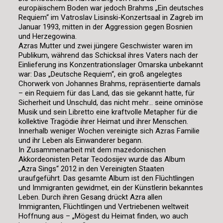
europäischem Boden war jedoch Brahms „Ein deutsches
Requiem“ im Vatroslav Lisinski-Konzertsaal in Zagreb im
Januar 1993, mitten in der Aggression gegen Bosnien
und Herzegowina.
Azras Mutter und zwei jüngere Geschwister waren im
Publikum, während das Schicksal ihres Vaters nach der
Einlieferung ins Konzentrationslager Omarska unbekannt
war: Das „Deutsche Requiem“, ein groß angelegtes
Chorwerk von Johannes Brahms, repräsentierte damals
– ein Requiem für das Land, das sie gekannt hatte, für
Sicherheit und Unschuld, das nicht mehr… seine ominöse
Musik und sein Libretto eine kraftvolle Metapher für die
kollektive Tragödie ihrer Heimat und ihrer Menschen.
Innerhalb weniger Wochen vereinigte sich Azras Familie
und ihr Leben als Einwanderer begann.
In Zusammenarbeit mit dem mazedonischen
Akkordeonisten Petar Teodosijev wurde das Album
„Azra Sings“ 2012 in den Vereinigten Staaten
uraufgeführt. Das gesamte Album ist den Flüchtlingen
und Immigranten gewidmet, ein der Künstlerin bekanntes
Leben. Durch ihren Gesang drückt Azra allen
Immigranten, Flüchtlingen und Vertriebenen weltweit
Hoffnung aus – „Mögest du Heimat finden, wo auch