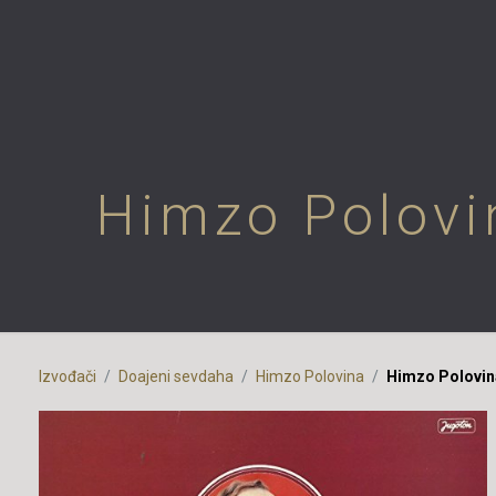
Himzo Polovin
Izvođači
Doajeni sevdaha
Himzo Polovina
Himzo Polovina