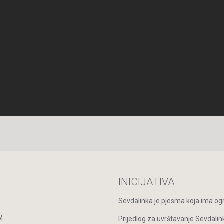
INICIJATIVA
Sevdalinka je pjesma koja ima ogro
M
Prijedlog za uvrštavanje Sevdalin