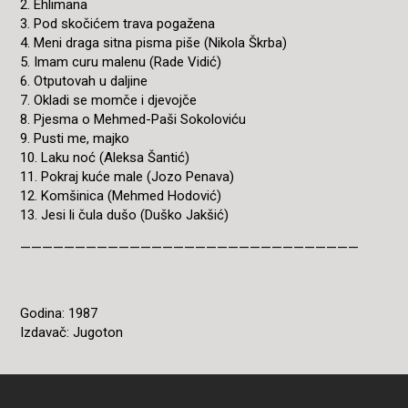
2. Ehlimana
3. Pod skočićem trava pogažena
4. Meni draga sitna pisma piše (Nikola Škrba)
5. Imam curu malenu (Rade Vidić)
6. Otputovah u daljine
7. Okladi se momče i djevojče
8. Pjesma o Mehmed-Paši Sokoloviću
9. Pusti me, majko
10. Laku noć (Aleksa Šantić)
11. Pokraj kuće male (Jozo Penava)
12. Komšinica (Mehmed Hodović)
13. Jesi li čula dušo (Duško Jakšić)
———————————————————————————————
Godina: 1987
Izdavač: Jugoton