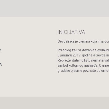
INICIJATIVA
Sevdalinka je pjesma koja ima ogro
M
Prijedlog za uvrštavanje Sevdalin
u januaru 2017. godine a Sevdal
Reprezentativnu listu nematerijal
A
simbol kulturnog naslijeđa. Ovime
gradske pjesme poznate po emoti