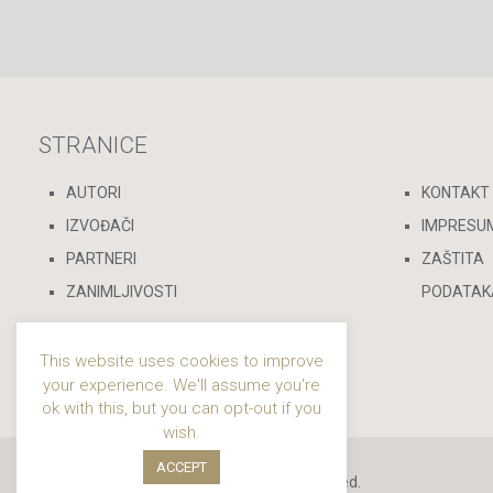
STRANICE
AUTORI
KONTAKT
IZVOĐAČI
IMPRESU
PARTNERI
ZAŠTITA
ZANIMLJIVOSTI
PODATAK
This website uses cookies to improve
your experience. We'll assume you're
ok with this, but you can opt-out if you
wish.
ACCEPT
© 2019 - 2024 Sevdalinka. All Rights Reserved.