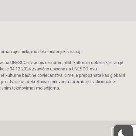
man pjesnički, muzički i historijski značaj.
ke na UNESCO-ov popis nematerijalnih kulturnih dobara kreiran je
inka je 04.12.2024 zvanično upisana na UNESCO-ovu
ne kulturne baštine čovječanstva, čime je prepoznata kao globalni
 je ostvarena prekretnica u očuvanju i promociji tradicionalne
vnim tekstovima i melodijama.