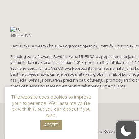
INICIJATIVA
Sevdalinka je pjesma koja ima ogroman pjesnički, muzički i historijski z
Prijedlog za uvrštavanje Sevdalinke na UNESCO-ov popis nematerijalnih
kulturnih dobara kreiran je u januaru 2017. godine a Sevdalinka je 04.12.
zvanično upisana na UNESCO-ovu Reprezentativnu listu nematerijalne ku
baštine čovječanstva, čime je prepoznata kao globalni simbol kulturnog
naslijeđa. Ovime je ostvarena prekretnica u očuvanju i promociji tradicio
gradske pjesme poznate po emotivnim tekstovima i melodijama.
This website uses cookies to improve
your experience. We'll assume you're
ok with this, but you can opt-out if you
wish.
ACCEPT
© 2019 - 2024 Sevdalinka. All Rights Reserved.