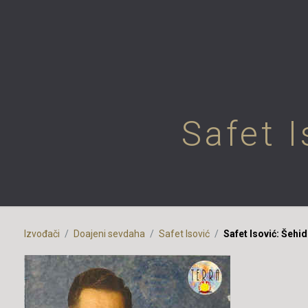
Safet I
Izvođači
Doajeni sevdaha
Safet Isović
Safet Isović: Šehi