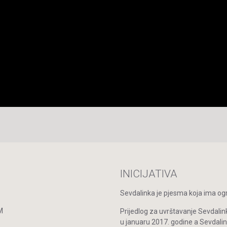
INICIJATIVA
Sevdalinka je pjesma koja ima ogro
M
Prijedlog za uvrštavanje Sevdalin
u januaru 2017. godine a Sevdal