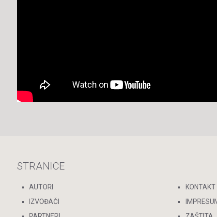
STRANICE
AUTORI
KONTAKT
IZVOĐAČI
IMPRESU
PARTNERI
ZAŠTITA