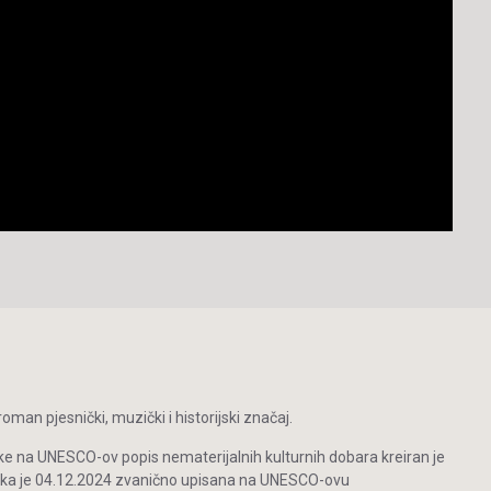
man pjesnički, muzički i historijski značaj.
ke na UNESCO-ov popis nematerijalnih kulturnih dobara kreiran je
inka je 04.12.2024 zvanično upisana na UNESCO-ovu