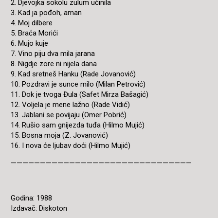
2. Djevojka sokolu zulum učinila
3. Kad ja pođoh, aman
4. Moj dilbere
5. Braća Morići
6. Mujo kuje
7. Vino piju dva mila jarana
8. Nigdje zore ni nijela dana
9. Kad sretneš Hanku (Rade Jovanović)
10. Pozdravi je sunce milo (Milan Petrović)
11. Dok je tvoga Đula (Safet Mirza Bašagić)
12. Voljela je mene lažno (Rade Vidić)
13. Jablani se povijaju (Omer Pobrić)
14. Rušio sam gnijezda tuđa (Hilmo Mujić)
15. Bosna moja (Z. Jovanović)
16. I nova će ljubav doći (Hilmo Mujić)
———————————————————————————————
Godina: 1988
Izdavač: Diskoton