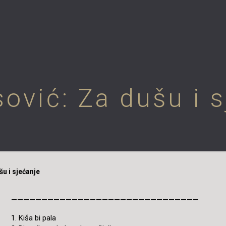
sović: Za dušu i 
šu i sjećanje
———————————————————————————————
1. Kiša bi pala