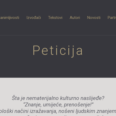
animljivosti
Izvođači
Tekstovi
Autori
Novosti
Partn
Peticija
Šta je nematerijalno kulturno naslijeđe?
“Znanje, umijeće, prenošenje!”
ološki načini izražavanja, nošeni ljudskim znanje