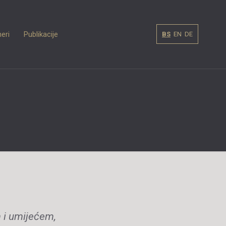
eri
Publikacije
BS
EN
DE
m i umijećem,