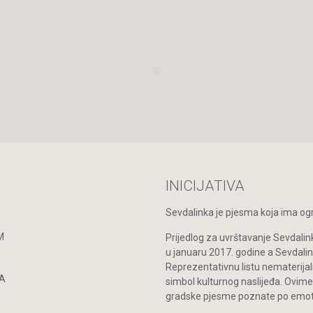
INICIJATIVA
Sevdalinka je pjesma koja ima ogro
M
Prijedlog za uvrštavanje Sevdalin
u januaru 2017. godine a Sevdal
Reprezentativnu listu nematerijal
A
simbol kulturnog naslijeđa. Ovime
gradske pjesme poznate po emoti