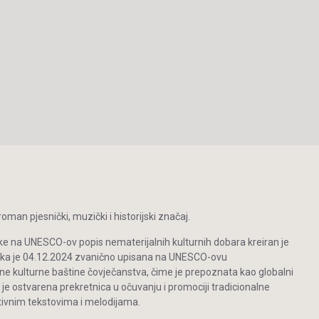
man pjesnički, muzički i historijski značaj.
ke na UNESCO-ov popis nematerijalnih kulturnih dobara kreiran je
inka je 04.12.2024 zvanično upisana na UNESCO-ovu
ne kulturne baštine čovječanstva, čime je prepoznata kao globalni
 je ostvarena prekretnica u očuvanju i promociji tradicionalne
vnim tekstovima i melodijama.