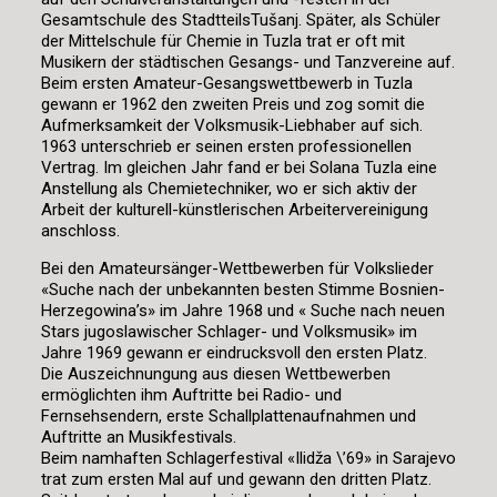
Gesamtschule des StadtteilsTušanj. Später, als Schüler
der Mittelschule für Chemie in Tuzla trat er oft mit
Musikern der städtischen Gesangs- und Tanzvereine auf.
Beim ersten Amateur-Gesangswettbewerb in Tuzla
gewann er 1962 den zweiten Preis und zog somit die
Aufmerksamkeit der Volksmusik-Liebhaber auf sich.
1963 unterschrieb er seinen ersten professionellen
Vertrag. Im gleichen Jahr fand er bei Solana Tuzla eine
Anstellung als Chemietechniker, wo er sich aktiv der
Arbeit der kulturell-künstlerischen Arbeitervereinigung
anschloss.
Bei den Amateursänger-Wettbewerben für Volkslieder
«Suche nach der unbekannten besten Stimme Bosnien-
Herzegowina’s» im Jahre 1968 und « Suche nach neuen
Stars jugoslawischer Schlager- und Volksmusik» im
Jahre 1969 gewann er eindrucksvoll den ersten Platz.
Die Auszeichnungung aus diesen Wettbewerben
ermöglichten ihm Auftritte bei Radio- und
Fernsehsendern, erste Schallplattenaufnahmen und
Auftritte an Musikfestivals.
Beim namhaften Schlagerfestival «Ilidža \’69» in Sarajevo
trat zum ersten Mal auf und gewann den dritten Platz.