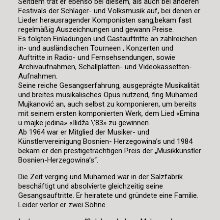
Seitdem trat er ebenso bei diesem, als auch bei anderen
Festivals der Schlager- und Volksmusik auf, bei denen er
Lieder herausragender Komponisten sang,bekam fast
regelmäßig Auszeichnungen und gewann Preise.
Es folgten Einladungen und Gastauftritte an zahlreichen
in- und ausländischen Tourneen , Konzerten und
Auftritte in Radio- und Fernsehsendungen, sowie
Archivaufnahmen, Schallplatten- und Videokassetten-
Aufnahmen.
Seine reiche Gesangserfahrung, ausgeprägte Musikalität
und breites musikalisches Opus nutzend, fing Muhamed
Mujkanović an, auch selbst zu komponieren, um bereits
mit seinem ersten komponierten Werk, dem Lied «Emina
u majke jedina» «Ilidža \’83» zu gewinnen.
Ab 1964 war er Mitglied der Musiker- und
Künstlervereinigung Bosnien- Herzegowina’s und 1984
bekam er den prestigeträchtigen Preis der „Musikkünstler
Bosnien-Herzegowina’s“.
Die Zeit verging und Muhamed war in der Salzfabrik
beschäftigt und absolvierte gleichzeitig seine
Gesangsauftritte. Er heiratete und gründete eine Familie.
Leider verlor er zwei Söhne.