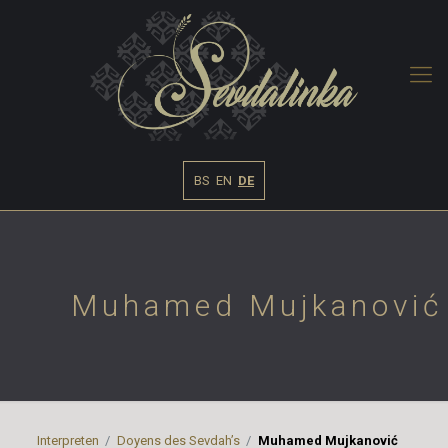
BS
EN
DE
Muhamed Mujkanović
Interpreten
Doyens des Sevdah’s
Muhamed Mujkanović