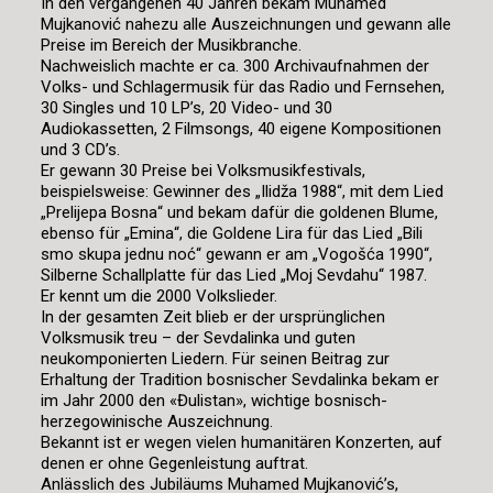
In den vergangenen 40 Jahren bekam Muhamed
Mujkanović nahezu alle Auszeichnungen und gewann alle
Preise im Bereich der Musikbranche.
Nachweislich machte er ca. 300 Archivaufnahmen der
Volks- und Schlagermusik für das Radio und Fernsehen,
30 Singles und 10 LP’s, 20 Video- und 30
Audiokassetten, 2 Filmsongs, 40 eigene Kompositionen
und 3 CD’s.
Er gewann 30 Preise bei Volksmusikfestivals,
beispielsweise: Gewinner des „Ilidža 1988“, mit dem Lied
„Prelijepa Bosna“ und bekam dafür die goldenen Blume,
ebenso für „Emina“, die Goldene Lira für das Lied „Bili
smo skupa jednu noć“ gewann er am „Vogošća 1990“,
Silberne Schallplatte für das Lied „Moj Sevdahu“ 1987.
Er kennt um die 2000 Volkslieder.
In der gesamten Zeit blieb er der ursprünglichen
Volksmusik treu – der Sevdalinka und guten
neukomponierten Liedern. Für seinen Beitrag zur
Erhaltung der Tradition bosnischer Sevdalinka bekam er
im Jahr 2000 den «Đulistan», wichtige bosnisch-
herzegowinische Auszeichnung.
Bekannt ist er wegen vielen humanitären Konzerten, auf
denen er ohne Gegenleistung auftrat.
Anlässlich des Jubiläums Muhamed Mujkanović’s,