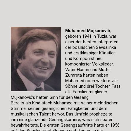
Muhamed Mujkanović
,
geboren 1941 in Tuzla, war
einer der besten Interpreten
der bosnischen Sevdalinka
und erstklassiger Künstler
und Komponist neu
komponierter Volkslieder.
Vater Hasan und Mutter
Zumreta hatten neben
Muhamed noch weitere vier
Söhne und drei Töchter. Fast
alle Familienmitglieder
Mujkanović’s hatten Sinn für den Gesang.
Bereits als Kind stach Muhamed mit seiner melodischen
Stimme, seinen gesanglichen Fähigkeiten und dem
musikalischen Talent hervor. Das Umfeld prophezeite
ihm eine glänzende Gesangskarriere, was sich später
bewahrheitete. Die ersten Gesangsauftritte hatte er 1956
auf den Schulveranstaltungen und -festen in der