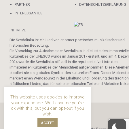
PARTNER
DATENSCHUTZERKLÄRUNG
INTERESSANTES
INITIATIVE
Die Sevdalinka ist ein Lied von enormer poetischer, musikalischer und
historischer Bedeutung.
Ein Vorschlag zur Aufnahme der Sevdalinka in die Liste des immateriell
Kulturerbes der UNESCO wurde im Januar 2017 erstellt, und am 4. Deze
2024 wurde die Sevdalinka offiziell in die repräsentative Liste des
immateriellen Kulturerbes der Menschheit aufgenommen. Diese Anerke
etabliert sie als globales Symbol des kulturellen Erbes. Dieser Meilenste
markiert einen Wendepunkt in der Erhaltung und Förderung des tradition
städtischen Liedes, das für seine emotionalen Texte und Melodien beka
ist.
This website uses cookies to improve
your experience. We'll assume you're
ok with this, but you can opt-out if you
wish.
ACCEPT
© 2019 - 2024 Sevdalinka. All Rights Reserved.