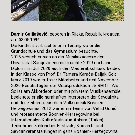
Damir Galijašević,
geboren in Rijeka, Republik Kroatien,
am 03.05.1996.
Die Kindheit verbrachte er in Tešanj, wo er die
Grundschule und das Gymnasium besuchte.
2015 schrieb er sich an der Musikakademie der
Universität Sarajevo ein und machte 2019 dort sein
Diplom, im Juli 2020 auch den Masterabschluss, beides
in der Klasse von Prof. Dr. Tamara Karača-Beljak. Seit
März 2019 war er freier Mitarbeiter und seit November
2020 Beschäftigter der Musikproduktion JS BHRT . Als
Solist am Akkordeon oder mit privatem Musikensemble
begleitete er alle namhaften Interpreten der Sevdalinka
und der zeitgenössischen Volksmusik Bosnien-
Herzegowinas. 2012 war er im Team von Vehid Gunić
und repräsentierte Bosnien-Herzegowina bei
Internationalen Kulturfestival in Ankara (Türkei).
Teilnehmer zahlreicher Festivals, Konzerte und
Sevdahveranstaltungen in ganz Bosnien-Herzegowina,