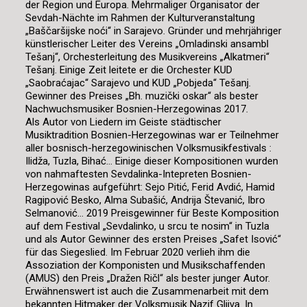
der Region und Europa. Mehrmaliger Organisator der
Sevdah-Nächte im Rahmen der Kulturveranstaltung
„Baščaršijske noći“ in Sarajevo. Gründer und mehrjähriger
künstlerischer Leiter des Vereins „Omladinski ansambl
Tešanj“, Orchesterleitung des Musikvereins „Alkatmeri“
Tešanj. Einige Zeit leitete er die Orchester KUD
„Saobraćajac“ Sarajevo und KUD „Pobjeda“ Tešanj.
Gewinner des Preises „Bh. muzički oskar“ als bester
Nachwuchsmusiker Bosnien-Herzegowinas 2017.
Als Autor von Liedern im Geiste städtischer
Musiktradition Bosnien-Herzegowinas war er Teilnehmer
aller bosnisch-herzegowinischen Volksmusikfestivals :
Ilidža, Tuzla, Bihać… Einige dieser Kompositionen wurden
von nahmaftesten Sevdalinka-Intepreten Bosnien-
Herzegowinas aufgeführt: Sejo Pitić, Ferid Avdić, Hamid
Ragipović Besko, Alma Subašić, Andrija Števanić, Ibro
Selmanović… 2019 Preisgewinner für Beste Komposition
auf dem Festival „Sevdalinko, u srcu te nosim“ in Tuzla
und als Autor Gewinner des ersten Preises „Safet Isović“
für das Siegeslied. Im Februar 2020 verlieh ihm die
Assoziation der Komponisten und Musikschaffenden
(AMUS) den Preis „Dražen Ričl“ als bester junger Autor.
Erwähnenswert ist auch die Zusammenarbeit mit dem
bekannten Hitmaker der Volksmusik Nazif Gljiva. In