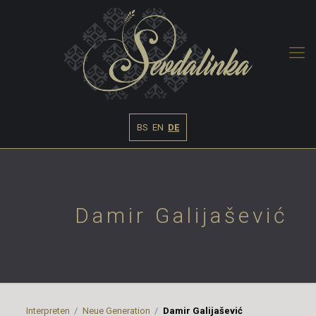
BS
EN
DE
Damir Galijašević
Interpreten
Neue Generation
Damir Galijašević