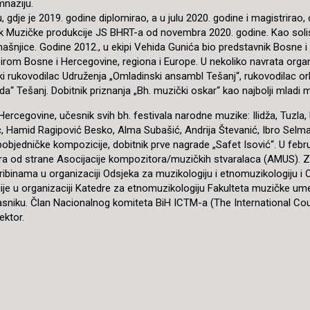
mnaziju.
gdje je 2019. godine diplomirao, a u julu 2020. godine i magistrirao, 
k Muzičke produkcije JS BHRT-a od novembra 2020. godine. Kao solis
našnjice. Godine 2012., u ekipi Vehida Gunića bio predstavnik Bosn
 širom Bosne i Hercegovine, regiona i Europe. U nekoliko navrata orga
čki rukovodilac Udruženja „Omladinski ansambl Tešanj“, rukovodilac o
“ Tešanj. Dobitnik priznanja „Bh. muzički oskar“ kao najbolji mladi
rcegovine, učesnik svih bh. festivala narodne muzike: Ilidža, Tuzla, B
dić, Hamid Ragipović Besko, Alma Subašić, Andrija Števanić, Ibro Sel
 pobjedničke kompozicije, dobitnik prve nagrade „Safet Isović“. U febr
tora od strane Asocijacije kompozitora/muzičkih stvaralaca (AMUS).
binama u organizaciji Odsjeka za muzikologiju i etnomuzikologiju i O
je u organizaciji Katedre za etnomuzikologiju Fakulteta muzičke ume
iku. Član Nacionalnog komiteta BiH ICTM-a (The International Counc
ektor.