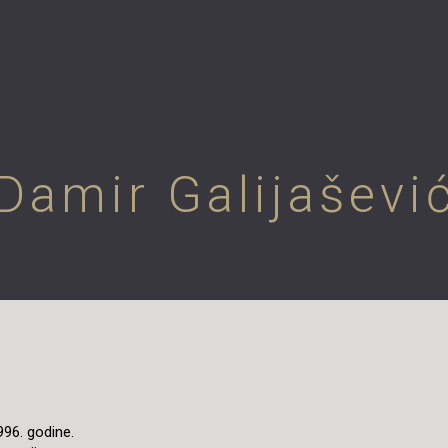
Damir Galijaševi
996. godine.