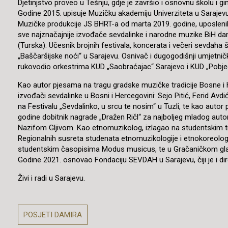
Djetinjstvo proveo u Tešnju, gdje je završio i osnovnu školu i gi
Godine 2015. upisuje Muzičku akademiju Univerziteta u Sarajevu, 
Muzičke produkcije JS BHRT-a od marta 2019. godine, uposleni
sve najznačajnije izvođače sevdalinke i narodne muzike BiH da
(Turska). Učesnik brojnih festivala, koncerata i večeri sevdaha
„Baščaršijske noći“ u Sarajevu. Osnivač i dugogodišnji umjetni
rukovodio orkestrima KUD „Saobraćajac“ Sarajevo i KUD „Pobjeda
Kao autor pjesama na tragu gradske muzičke tradicije Bosne i He
izvođači sevdalinke u Bosni i Hercegovini: Sejo Pitić, Ferid Av
na Festivalu „Sevdalinko, u srcu te nosim“ u Tuzli, te kao autor
godine dobitnik nagrade „Dražen Ričl“ za najboljeg mladog au
Nazifom Gljivom. Kao etnomuzikolog, izlagao na studentskim tri
Regionalnih susreta studenata etnomuzikologije i etnokoreologi
studentskim časopisima Modus musicus, te u Gračaničkom glasn
Godine 2021. osnovao Fondaciju SEVDAH u Sarajevu, čiji je i dir
Živi i radi u Sarajevu.
POSJETI DAMIRA