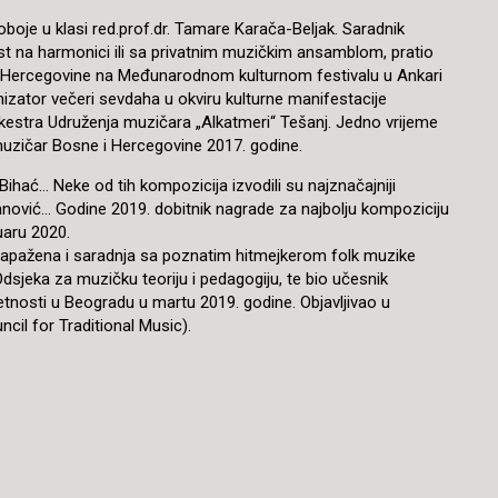
oboje u klasi red.prof.dr. Tamare Karača-Beljak. Saradnik
t na harmonici ili sa privatnim muzičkim ansamblom, pratio
e i Hercegovine na Međunarodnom kulturnom festivalu u Ankari
nizator večeri sevdaha u okviru kulturne manifestacije
rkestra Udruženja muzičara „Alkatmeri“ Tešanj. Jedno vrijeme
 muzičar Bosne i Hercegovine 2017. godine.
ihać… Neke od tih kompozicija izvodili su najznačajniji
manović… Godine 2019. dobitnik nagrade za najbolju kompoziciju
uaru 2020.
 Zapažena i saradnja sa poznatim hitmejkerom folk muzike
dsjeka za muzičku teoriju i pedagogiju, te bio učesnik
tnosti u Beogradu u martu 2019. godine. Objavljivao u
il for Traditional Music).