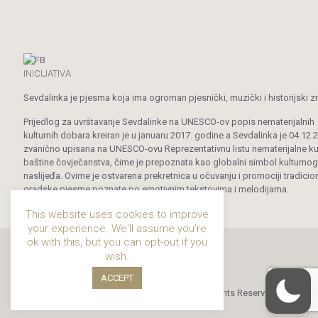
INICIJATIVA
Sevdalinka je pjesma koja ima ogroman pjesnički, muzički i historijski z
Prijedlog za uvrštavanje Sevdalinke na UNESCO-ov popis nematerijalnih
kulturnih dobara kreiran je u januaru 2017. godine a Sevdalinka je 04.12.
zvanično upisana na UNESCO-ovu Reprezentativnu listu nematerijalne ku
baštine čovječanstva, čime je prepoznata kao globalni simbol kulturnog
naslijeđa. Ovime je ostvarena prekretnica u očuvanju i promociji tradicio
gradske pjesme poznate po emotivnim tekstovima i melodijama.
This website uses cookies to improve
your experience. We'll assume you're
ok with this, but you can opt-out if you
wish.
ACCEPT
© 2019 - 2024 Sevdalinka. All Rights Reserved.