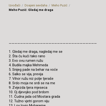
Izvođači
Doajeni sevdaha
Meho Puzić
Meho Puzić: Gledaj me draga
———————————————————————————————
1. Gledaj me draga, nagledaj me se
2. Šta ću kući tako rano
3. Evo ovu rumen ružu
4. Budila majka Mehmeda
5. Snijeg pade na behar na voće
6. Salko se vija, previja
7. Vihor ružu niz polje tjeraše
8. Srdo moja ne srdi se na me
9. Zvijezda tjera mjeseca
10. Oj djevojko pod brdom
11. Čudna jada od Mostara grada
12. Tužno vjetri gorom viju
13. Lov lovio Muhareme