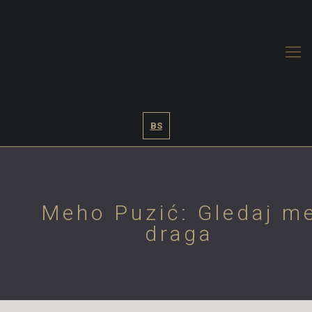
BS
Meho Puzić: Gledaj m
draga