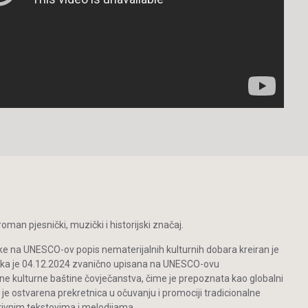
man pjesnički, muzički i historijski značaj.
ke na UNESCO-ov popis nematerijalnih kulturnih dobara kreiran je
inka je 04.12.2024 zvanično upisana na UNESCO-ovu
ne kulturne baštine čovječanstva, čime je prepoznata kao globalni
 je ostvarena prekretnica u očuvanju i promociji tradicionalne
vnim tekstovima i melodijama.