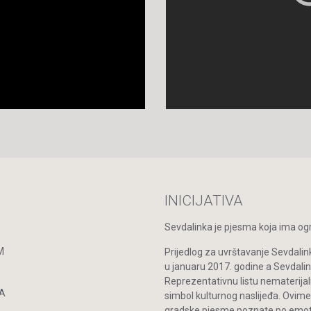
INICIJATIVA
Sevdalinka je pjesma koja ima ogro
M
Prijedlog za uvrštavanje Sevdalin
u januaru 2017. godine a Sevdal
Reprezentativnu listu nematerijal
A
simbol kulturnog naslijeđa. Ovime
gradske pjesme poznate po emoti