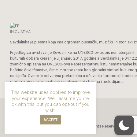
INICIJATIVA
Sevdalinka je pjesma koja ima ogroman pjesnički, muzički i historijski z
Prijedlog za uvrštavanje Sevdalinke na UNESCO-ov popis nematerijalnih
kulturnih dobara kreiran je u januaru 2017. godine a Sevdalinka je 04.12.
zvanično upisana na UNESCO-ovu Reprezentativnu listu nematerijalne ku
baštine čovječanstva, čime je prepoznata kao globalni simbol kulturnog
naslijeđa. Ovime je ostvarena prekretnica u očuvanju i promociji tradicio
gradske pjesme poznate po emotivnim tekstovima i melodijama.
This website uses cookies to improve
your experience. We'll assume you're
ok with this, but you can opt-out if you
wish.
ACCEPT
© 2019 - 2024 Sevdalinka. All Rights Reserved.