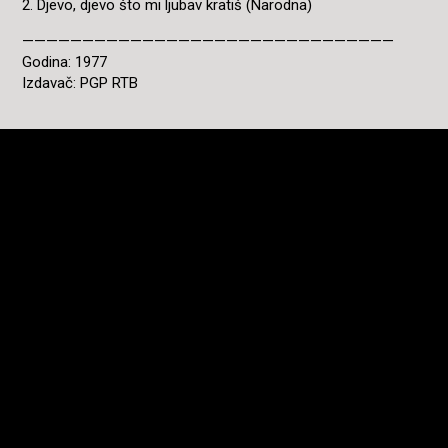
2. Djevo, djevo što mi ljubav kratiš (Narodna)
———————————————————————————————
Godina: 1977
Izdavač: PGP RTB