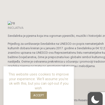
INICIJATIVA
Sevdalinka je pjesma koja ima ogroman pjesnički, muzički i historijski z
Prijedlog za uvrštavanje Sevdalinke na UNESCO-ov popis nematerijalnih
kulturnih dobara kreiran je u januaru 2017. godine a Sevdalinka je 04.12.
zvanično upisana na UNESCO-ovu Reprezentativnu listu nematerijalne ku
baštine čovječanstva, čime je prepoznata kao globalni simbol kulturnog
naslijeđa. Ovime je ostvarena prekretnica u očuvanju i promociji tradicio
gradske pjesme poznate po emotivnim tekstovima i melodijama.
This website uses cookies to improve
your experience. We'll assume you're
ok with this, but you can opt-out if you
wish.
ACCEPT
© 2019 - 2024 Sevdalinka. All Rights Reserved.