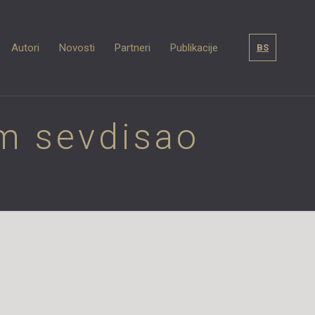
Autori
Novosti
Partneri
Publikacije
BS
m sevdisao