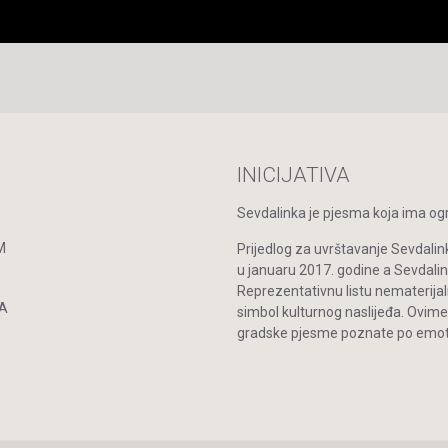
INICIJATIVA
Sevdalinka je pjesma koja ima ogro
M
Prijedlog za uvrštavanje Sevdalin
u januaru 2017. godine a Sevdal
Reprezentativnu listu nematerijal
A
simbol kulturnog naslijeđa. Ovime
gradske pjesme poznate po emoti