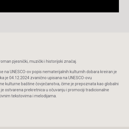
man pjesnički, muzički i historijski značaj.
ke na UNESCO-ov popis nematerijalnih kulturnih dobara kreiran je
inka je 04.12.2024 zvanično upisana na UNESCO-ovu
ne kulturne baštine čovječanstva, čime je prepoznata kao globalni
 je ostvarena prekretnica u očuvanju i promociji tradicionalne
vnim tekstovima i melodijama.