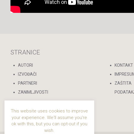
STRANICE
AUTORI
KONTAKT
IZVOĐAČI
IMPRESU
PARTNERI
ZAŠTITA
ZANIMLJIVOSTI
PODATAK
This website uses cookies to improve
your experience. We'll assume you're
ok with this, but you can opt-out if you
wish.