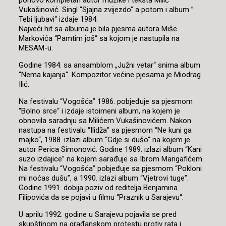
ponovo kompletan autor muzike i teksta Milić
Vukašinović. Singl “Sjajna zvijezdo” a potom i album ”
Tebi ljubavi“ izdaje 1984.
Najveći hit sa albuma je bila pjesma autora Miše
Markovića “Pamtim još“ sa kojom je nastupila na
MESAM-u.
Godine 1984. sa ansamblom „Južni vetar“ snima album
“Nema kajanja“. Kompozitor većine pjesama je Miodrag
Ilić.
Na festivalu “Vogošća” 1986. pobjeđuje sa pjesmom
“Bolno srce“ i izdaje istoimeni album, na kojem je
obnovila saradnju sa Milićem Vukašinovićem. Nakon
nastupa na festivalu “Ilidža” sa pjesmom “Ne kuni ga
majko“, 1988. izlazi album “Gdje si dušo“ na kojem je
autor Perica Simonović. Godine 1989. izlazi album “Kani
suzo izdajice” na kojem sarađuje sa Ibrom Mangafićem.
Na festivalu “Vogošća” pobjeđuje sa pjesmom “Pokloni
mi noćas dušu”, a 1990. izlazi album “Vjetrovi tuge”.
Godine 1991. dobija poziv od reditelja Benjamina
Filipovića da se pojavi u filmu “Praznik u Sarajevu“.
U aprilu 1992. godine u Sarajevu pojavila se pred
skupštinom na građanskom protestu protiv rata i