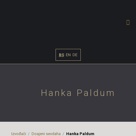
BS
EN
DE
Hanka Paldum
Izvođači
Doajeni sevdaha
Hanka Paldum