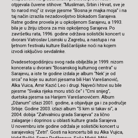
otpjevala čuvene stihove: “Musliman, Srbin i Hrvat, sve je
to narod moj” iz svoje pjesme “Bosna je majka moja” i na
taj način izrazila nezadovoljstvo blokadom Sarajeva.
Ratne godine provela je u opkoljenom Sarajevu, a 1993.
bila je u žiriju izbora za mis opkoljenog Sarajeva. Po
završetku rata, 1996. godine održava solistički koncert u
dvorani Vatroslav Lisinski u Zagrebu, a nastupa i na
ljetnom festivalu kulture Baščaršijske noći na kojem
izvodi isključivo sevdalinke.
Dvadesetogodišnjicu svog rada obilježila je 1999. nizom
koncerata u dvorani “Bosanskog kulturnog centra” u
Sarajevu, a iste te godine izdala je album “Nek’ je od
srca“ na koje su autori pjesama bili Hari Varešanović,
Alka Vuica, Amir Kazić Leo i drugi. Najveći hitovi su bile
pjesme “Svaka rijeka moru stići će“ i “Crni snijeg“,
duetska pjesma sa Harijem Varešanovićem. Album
„Džanum“ izlazi 2001. godine, a objavljuje ga i za područje
Srbije. Godine 2003. izlazi album “S kim si takav si“, a
2004. dobija “Zahvalnicu grada Sarajeva“ za lično
zalaganje i doprinos u oblasti kulture grada Sarajeva.
U novembru iste godine održala je solistički koncert u
sarajevskoj “Zetri”. Gosti na koncertu bili su Alka Vujica,