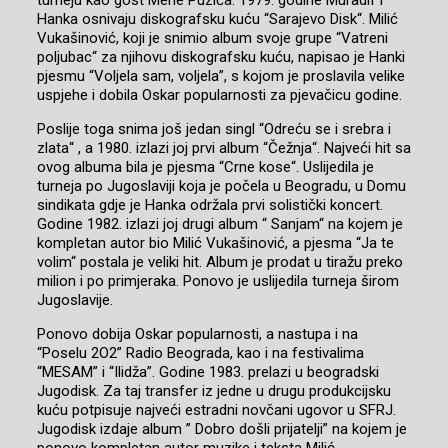
turneju kao gost Mehe Puzića. 1979. godine Muradif i
Hanka osnivaju diskografsku kuću “Sarajevo Disk“. Milić
Vukašinović, koji je snimio album svoje grupe “Vatreni
poljubac“ za njihovu diskografsku kuću, napisao je Hanki
pjesmu “Voljela sam, voljela”, s kojom je proslavila velike
uspjehe i dobila Oskar popularnosti za pjevačicu godine.
Poslije toga snima još jedan singl “Odreću se i srebra i
zlata“ , a 1980. izlazi joj prvi album “Čežnja“. Najveći hit sa
ovog albuma bila je pjesma “Crne kose“. Uslijedila je
turneja po Jugoslaviji koja je počela u Beogradu, u Domu
sindikata gdje je Hanka održala prvi solistički koncert.
Godine 1982. izlazi joj drugi album “ Sanjam“ na kojem je
kompletan autor bio Milić Vukašinović, a pjesma “Ja te
volim“ postala je veliki hit. Album je prodat u tiražu preko
milion i po primjeraka. Ponovo je uslijedila turneja širom
Jugoslavije.
Ponovo dobija Oskar popularnosti, a nastupa i na
“Poselu 2O2” Radio Beograda, kao i na festivalima
“MESAM” i “Ilidža”. Godine 1983. prelazi u beogradski
Jugodisk. Za taj transfer iz jedne u drugu produkcijsku
kuću potpisuje najveći estradni novčani ugovor u SFRJ.
Jugodisk izdaje album ” Dobro došli prijatelji” na kojem je