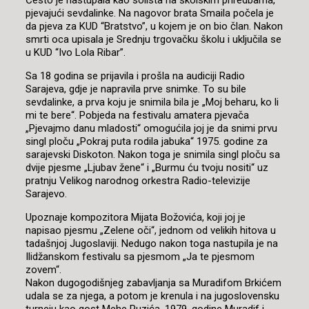
Često je nastupala kao solista na školskim priredbama,
pjevajući sevdalinke. Na nagovor brata Smaila počela je
da pjeva za KUD “Bratstvo”, u kojem je on bio član. Nakon
smrti oca upisala je Srednju trgovačku školu i uključila se
u KUD “Ivo Lola Ribar”.
Sa 18 godina se prijavila i prošla na audiciji Radio
Sarajeva, gdje je napravila prve snimke. To su bile
sevdalinke, a prva koju je snimila bila je „Moj beharu, ko li
mi te bere“. Pobjeda na festivalu amatera pjevača
„Pjevajmo danu mladosti“ omogućila joj je da snimi prvu
singl ploču „Pokraj puta rodila jabuka“ 1975. godine za
sarajevski Diskoton. Nakon toga je snimila singl ploču sa
dvije pjesme „Ljubav žene“ i „Burmu ću tvoju nositi“ uz
pratnju Velikog narodnog orkestra Radio-televizije
Sarajevo.
Upoznaje kompozitora Mijata Božovića, koji joj je
napisao pjesmu „Zelene oči“, jednom od velikih hitova u
tadašnjoj Jugoslaviji. Nedugo nakon toga nastupila je na
Ilidžanskom festivalu sa pjesmom „Ja te pjesmom
zovem“.
Nakon dugogodišnjeg zabavljanja sa Muradifom Brkićem
udala se za njega, a potom je krenula i na jugoslovensku