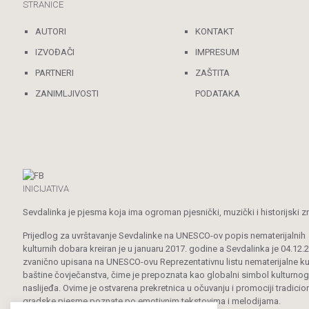
STRANICE
AUTORI
KONTAKT
IZVOĐAČI
IMPRESUM
PARTNERI
ZAŠTITA
ZANIMLJIVOSTI
PODATAKA
INICIJATIVA
Sevdalinka je pjesma koja ima ogroman pjesnički, muzički i historijski z
Prijedlog za uvrštavanje Sevdalinke na UNESCO-ov popis nematerijalnih
kulturnih dobara kreiran je u januaru 2017. godine a Sevdalinka je 04.12.
zvanično upisana na UNESCO-ovu Reprezentativnu listu nematerijalne ku
baštine čovječanstva, čime je prepoznata kao globalni simbol kulturnog
naslijeđa. Ovime je ostvarena prekretnica u očuvanju i promociji tradicio
gradske pjesme poznate po emotivnim tekstovima i melodijama.