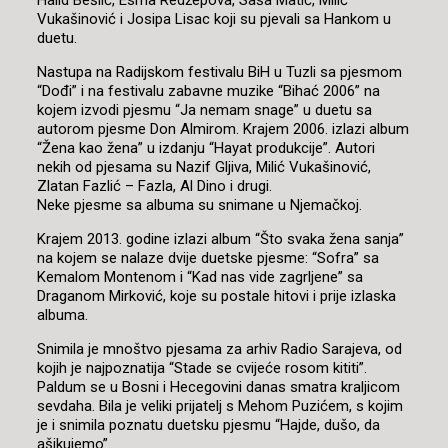
Halid Bešlić, Esma Redžepova, Saša Matić, Milić
Vukašinović i Josipa Lisac koji su pjevali sa Hankom u
duetu.
Nastupa na Radijskom festivalu BiH u Tuzli sa pjesmom
“Dođi” i na festivalu zabavne muzike “Bihać 2006” na
kojem izvodi pjesmu “Ja nemam snage” u duetu sa
autorom pjesme Don Almirom. Krajem 2006. izlazi album
“Žena kao žena” u izdanju “Hayat produkcije”. Autori
nekih od pjesama su Nazif Gljiva, Milić Vukašinović,
Zlatan Fazlić – Fazla, Al Dino i drugi.
Neke pjesme sa albuma su snimane u Njemačkoj.
Krajem 2013. godine izlazi album “Što svaka žena sanja”
na kojem se nalaze dvije duetske pjesme: “Sofra” sa
Kemalom Montenom i “Kad nas vide zagrljene” sa
Draganom Mirković, koje su postale hitovi i prije izlaska
albuma.
Snimila je mnoštvo pjesama za arhiv Radio Sarajeva, od
kojih je najpoznatija “Stade se cvijeće rosom kititi”.
Paldum se u Bosni i Hecegovini danas smatra kraljicom
sevdaha. Bila je veliki prijatelj s Mehom Puzićem, s kojim
je i snimila poznatu duetsku pjesmu “Hajde, dušo, da
ašikujemo”.