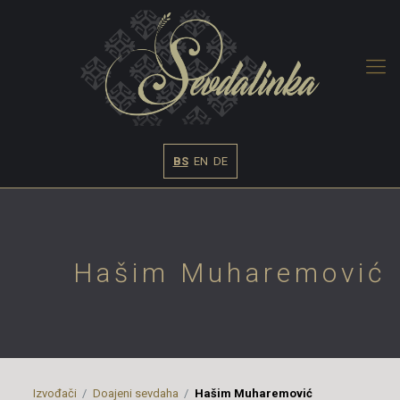
BS
EN
DE
Hašim Muharemović
Izvođači
Doajeni sevdaha
Hašim Muharemović