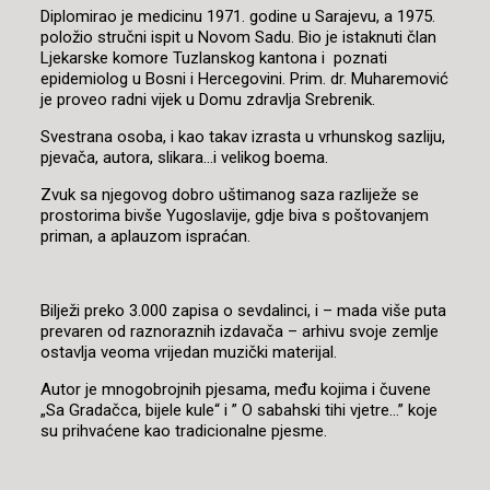
Diplomirao je medicinu 1971. godine u Sarajevu, a 1975.
položio stručni ispit u Novom Sadu. Bio je istaknuti član
Ljekarske komore Tuzlanskog kantona i poznati
epidemiolog u Bosni i Hercegovini. Prim. dr. Muharemović
je proveo radni vijek u Domu zdravlja Srebrenik.
Svestrana osoba, i kao takav izrasta u vrhunskog sazliju,
pjevača, autora, slikara…i velikog boema.
Zvuk sa njegovog dobro uštimanog saza razliježe se
prostorima bivše Yugoslavije, gdje biva s poštovanjem
priman, a aplauzom ispraćan.
Bilježi preko 3.000 zapisa o sevdalinci, i – mada više puta
prevaren od raznoraznih izdavača – arhivu svoje zemlje
ostavlja veoma vrijedan muzički materijal.
Autor je mnogobrojnih pjesama, među kojima i čuvene
„Sa Gradačca, bijele kule“ i ” O sabahski tihi vjetre…” koje
su prihvaćene kao tradicionalne pjesme.