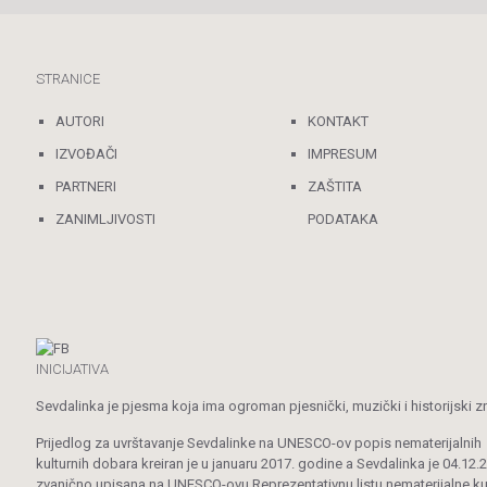
STRANICE
AUTORI
KONTAKT
IZVOĐAČI
IMPRESUM
PARTNERI
ZAŠTITA
ZANIMLJIVOSTI
PODATAKA
INICIJATIVA
Sevdalinka je pjesma koja ima ogroman pjesnički, muzički i historijski z
Prijedlog za uvrštavanje Sevdalinke na UNESCO-ov popis nematerijalnih
kulturnih dobara kreiran je u januaru 2017. godine a Sevdalinka je 04.12.
zvanično upisana na UNESCO-ovu Reprezentativnu listu nematerijalne ku