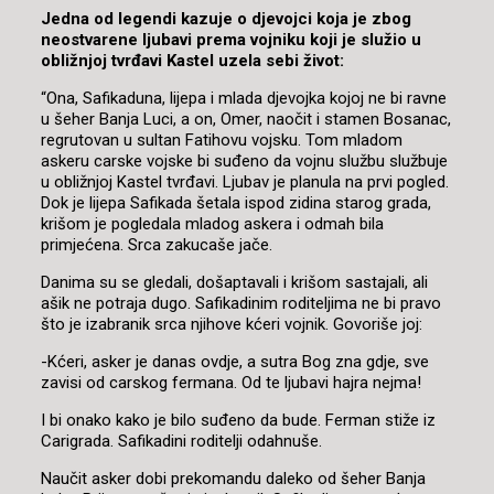
Jedna od legendi kazuje o djevojci koja je zbog
neostvarene ljubavi prema vojniku koji je služio u
obližnjoj tvrđavi Kastel uzela sebi život:
“Ona, Safikaduna, lijepa i mlada djevojka kojoj ne bi ravne
u šeher Banja Luci, a on, Omer, naočit i stamen Bosanac,
regrutovan u sultan Fatihovu vojsku. Tom mladom
askeru carske vojske bi suđeno da vojnu službu službuje
u obližnjoj Kastel tvrđavi. Ljubav je planula na prvi pogled.
Dok je lijepa Safikada šetala ispod zidina starog grada,
krišom je pogledala mladog askera i odmah bila
primjećena. Srca zakucaše jače.
Danima su se gledali, došaptavali i krišom sastajali, ali
ašik ne potraja dugo. Safikadinim roditeljima ne bi pravo
što je izabranik srca njihove kćeri vojnik. Govoriše joj:
-Kćeri, asker je danas ovdje, a sutra Bog zna gdje, sve
zavisi od carskog fermana. Od te ljubavi hajra nejma!
I bi onako kako je bilo suđeno da bude. Ferman stiže iz
Carigrada. Safikadini roditelji odahnuše.
Naučit asker dobi prekomandu daleko od šeher Banja