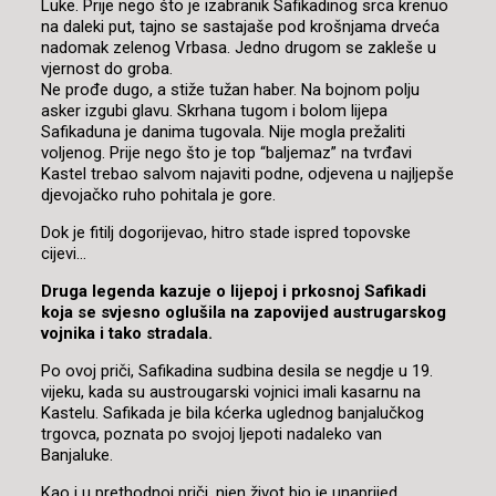
Luke. Prije nego što je izabranik Safikadinog srca krenuo
na daleki put, tajno se sastajaše pod krošnjama drveća
nadomak zelenog Vrbasa. Jedno drugom se zakleše u
vjernost do groba.
Ne prođe dugo, a stiže tužan haber. Na bojnom polju
asker izgubi glavu. Skrhana tugom i bolom lijepa
Safikaduna je danima tugovala. Nije mogla prežaliti
voljenog. Prije nego što je top “baljemaz” na tvrđavi
Kastel trebao salvom najaviti podne, odjevena u najljepše
djevojačko ruho pohitala je gore.
Dok je fitilj dogorijevao, hitro stade ispred topovske
cijevi…
Druga legenda kazuje o lijepoj i prkosnoj Safikadi
koja se svjesno oglušila na zapovijed austrugarskog
vojnika i tako stradala.
Po ovoj priči, Safikadina sudbina desila se negdje u 19.
vijeku, kada su austrougarski vojnici imali kasarnu na
Kastelu. Safikada je bila kćerka uglednog banjalučkog
trgovca, poznata po svojoj ljepoti nadaleko van
Banjaluke.
Kao i u prethodnoj priči, njen život bio je unaprijed