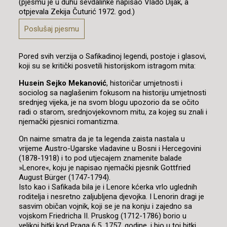
(pjesmu je u duhu sevdalinke napisao Vlado Dijak, a
otpjevala Zekija Čuturić 1972. god.)
Poslušaj pjesmu
Pored svih verzija o Safikadinoj legendi, postoje i glasovi,
koji su se kritički posvetili historijskom istragom mita:
Husein Sejko Mekanović
, historičar umjetnosti i
sociolog sa naglašenim fokusom na historiju umjetnosti
srednjeg vijeka, je na svom blogu upozorio da se očito
radi o starom, srednjovjekovnom mitu, za kojeg su znali i
njemački pjesnici romantizma.
On naime smatra da je ta legenda zaista nastala u
vrijeme Austro-Ugarske vladavine u Bosni i Hercegovini
(1878-1918) i to pod utjecajem znamenite balade
»Lenore«, koju je napisao njemački pjesnik Gottfried
August Bürger (1747-1794).
Isto kao i Safikada bila je i Lenore kćerka vrlo uglednih
roditelja i nesretno zaljubljena djevojka. I Lenorin dragi je
sasvim običan vojnik, koji se je na konju i zajedno sa
vojskom Friedricha II. Pruskog (1712-1786) borio u
velikoj bitki kod Praga 6.5. 1757. godine, i bio u toj bitki