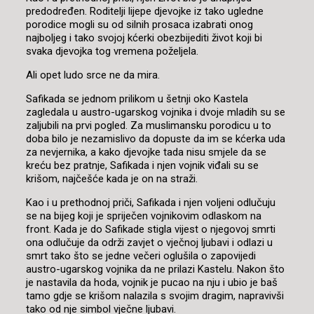
predodređen. Roditelji lijepe djevojke iz tako ugledne
porodice mogli su od silnih prosaca izabrati onog
najboljeg i tako svojoj kćerki obezbijediti život koji bi
svaka djevojka tog vremena poželjela.
Ali opet ludo srce ne da mira.
Safikada se jednom prilikom u šetnji oko Kastela
zagledala u austro-ugarskog vojnika i dvoje mladih su se
zaljubili na prvi pogled. Za muslimansku porodicu u to
doba bilo je nezamislivo da dopuste da im se kćerka uda
za nevjernika, a kako djevojke tada nisu smjele da se
kreću bez pratnje, Safikada i njen vojnik viđali su se
krišom, najčešće kada je on na straži.
Kao i u prethodnoj priči, Safikada i njen voljeni odlučuju
se na bijeg koji je spriječen vojnikovim odlaskom na
front. Kada je do Safikade stigla vijest o njegovoj smrti
ona odlučuje da održi zavjet o vječnoj ljubavi i odlazi u
smrt tako što se jedne večeri oglušila o zapovijedi
austro-ugarskog vojnika da ne prilazi Kastelu. Nakon što
je nastavila da hoda, vojnik je pucao na nju i ubio je baš
tamo gdje se krišom nalazila s svojim dragim, napravivši
tako od nje simbol vječne ljubavi.