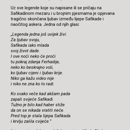
Uz sve legende koje su napisane ili se pričaju na
Safikadinom mezaru i u brojnim pjesmama je opjevana
tragično skončana ljubav između lijepe Safikade i
naočitog askera. Jedna od njih glasi:
„Legenda jedna još uvijek živi:
Za ljubav svoju,
Safikada iako mlada
svoj život dade.
I ove noći neko će proći
tu pokraj zdanja Ferhadije,
neko ko beskrajno voli,
ko ljubav cijeni i ljubav krije.
Niko ga kažu video nije
i niko ne zna ko to radi.
Ko svako veče kad akšam pada
zapali svijeće Safikadi.
Tužno je bilo kad haber stiže
da on se nikada vratiti neće.
Pred top je stala lijepa Safikada
i krvlju zalila cvijeće.”