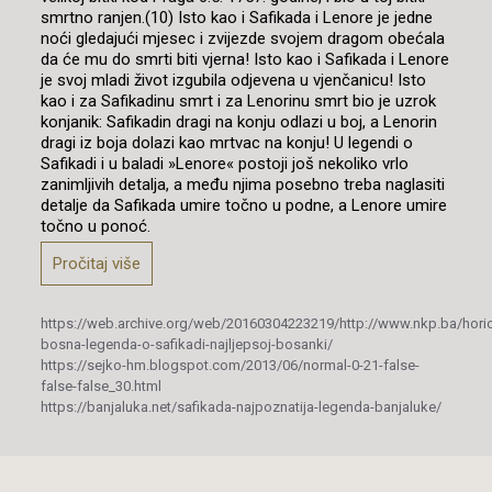
smrtno ranjen.(10) Isto kao i Safikada i Lenore je jedne
noći gledajući mjesec i zvijezde svojem dragom obećala
da će mu do smrti biti vjerna! Isto kao i Safikada i Lenore
je svoj mladi život izgubila odjevena u vjenčanicu! Isto
kao i za Safikadinu smrt i za Lenorinu smrt bio je uzrok
konjanik: Safikadin dragi na konju odlazi u boj, a Lenorin
dragi iz boja dolazi kao mrtvac na konju! U legendi o
Safikadi i u baladi »Lenore« postoji još nekoliko vrlo
zanimljivih detalja, a među njima posebno treba naglasiti
detalje da Safikada umire točno u podne, a Lenore umire
točno u ponoć.
Pročitaj više
https://web.archive.org/web/20160304223219/http://www.nkp.ba/hori
bosna-legenda-o-safikadi-najljepsoj-bosanki/
https://sejko-hm.blogspot.com/2013/06/normal-0-21-false-
false-false_30.html
https://banjaluka.net/safikada-najpoznatija-legenda-banjaluke/