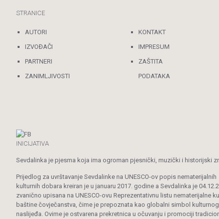
STRANICE
AUTORI
KONTAKT
IZVOĐAČI
IMPRESUM
PARTNERI
ZAŠTITA
ZANIMLJIVOSTI
PODATAKA
INICIJATIVA
Sevdalinka je pjesma koja ima ogroman pjesnički, muzički i historijski z
Prijedlog za uvrštavanje Sevdalinke na UNESCO-ov popis nematerijalnih
kulturnih dobara kreiran je u januaru 2017. godine a Sevdalinka je 04.12.
zvanično upisana na UNESCO-ovu Reprezentativnu listu nematerijalne ku
baštine čovječanstva, čime je prepoznata kao globalni simbol kulturnog
naslijeđa. Ovime je ostvarena prekretnica u očuvanju i promociji tradicio