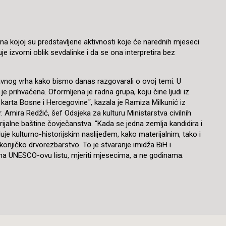
a kojoj su predstavljene aktivnosti koje će narednih mjeseci
je izvorni oblik sevdalinke i da se ona interpretira bez
ržavnog vrha kako bismo danas razgovarali o ovoj temi. U
je prihvaćena. Oformljena je radna grupa, koju čine ljudi iz
 karta Bosne i Hercegovine˝, kazala je Ramiza Milkunić iz
 Amira Redžić, šef Odsjeka za kulturu Ministarstva civilnih
jalne baštine čovječanstva. “Kada se jedna zemlja kandidira i
uje kulturno-historijskim naslijeđem, kako materijalnim, tako i
onjičko drvorezbarstvo. To je stvaranje imidža BiH i
ke na UNESCO-ovu listu, mjeriti mjesecima, a ne godinama.