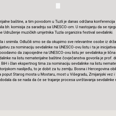
jalne baštine, a tim povodom u Tuzli je danas održana konferencija n
formila bh. komisija za saradnju sa UNESCO-om. U nastojanju da se njegu
ne Udruženje muzičkih umjetnika Tuzla organizira festival sevdalinki.
jevala i snimila. Odlučili smo se da okupimo sve relevantne osobe iz d
tivu za nominaciju sevdalinke na UNESCO-ovu listu i ta je inicijativa 
ala poodavno da zaposjedne na UNESCO-ovu listu jer sevdalinka je lična
inke na listu nematerijalne baštine čovječanstva govorila je prof. dr.
H i član ekspertnog tima za nominaciju sevdalinke na listu nemateri
torijskom naslijeđu, to je dobit za tu zemlju. Bosna i Hercegovina obil
ra poput Starog mosta u Mostaru, most u Višegradu, Zmijanjski vez i k
, te dodala da se nada da će se trajanje procesa uvrštavanja sevdalin