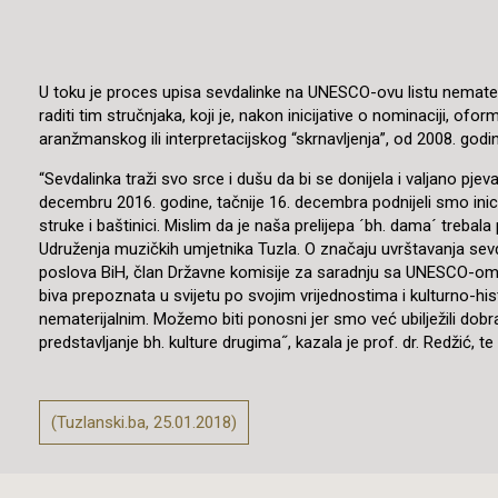
U toku je proces upisa sevdalinke na UNESCO-ovu listu nemateri
raditi tim stručnjaka, koji je, nakon inicijative o nominaciji, o
aranžmanskog ili interpretacijskog “skrnavljenja”, od 2008. godi
“Sevdalinka traži svo srce i dušu da bi se donijela i valjano p
decembru 2016. godine, tačnije 16. decembra podnijeli smo inicija
struke i baštinici. Mislim da je naša prelijepa ´bh. dama´ treb
Udruženja muzičkih umjetnika Tuzla. O značaju uvrštavanja sevdal
poslova BiH, član Državne komisije za saradnju sa UNESCO-om Bi
biva prepoznata u svijetu po svojim vrijednostima i kulturno-his
nematerijalnim. Možemo biti ponosni jer smo već ubilježili dob
predstavljanje bh. kulture drugima˝, kazala je prof. dr. Redžić
(Tuzlanski.ba, 25.01.2018)